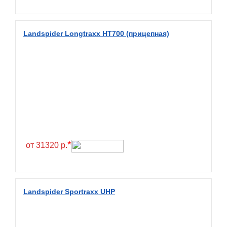
Fullrun
Galaxy
Landspider Longtraxx HT700 (прицепная)
General
General Tire
Gislaved
Giti
Goform
Goldshield
GoldStone
*
от 31320 р.
Goodride
Goodtrip
Goodyear
Landspider Sportraxx UHP
Greckster
Green Dragon