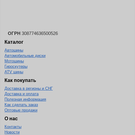
Landspider
Lanvigator
Lassa
Laufenn
ОГРН
308774636500526
Каталог
Leao
Автошины
Ling Long
Автомобильные диски
Long March
Мотошины
Гироскутеры
Longtraxx
ATV шины
Magnum
Как покупать
Доставка в регионы и СНГ
Marangoni
Доставка и оплата
Marcher
Полезная информация
Как сделать заказ
Marshal
Оптовые продажи
Massimo
О нас
Контакты
Mastercraft
Новости