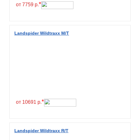
Hilo
*
от 7759 р.
Hoosier
HunterRoad
I Zen KW22
Landspider Wildtraxx M/T
Ikon
Ikon Tyres
Ilink
Imperial
Infinity
Interstate
JK Tyre
*
от 10691 р.
Joyroad
Kabat
Kapsen
Landspider Wildtraxx R/T
Kavir Tire