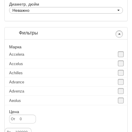
Диаметр, дюйм
Неважно
Фильтры
Марка
Accelera
Accelus
Achilles
Advance
Advenza
Aeolus
Agate
Цена
Agrica
От
Alliance