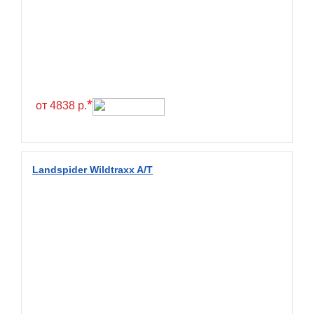
Greentrac
Gremax
Grenlander
Gri
Gripmax
*
от 4838 р.
GT Radial
GTK
Habilead
Landspider Wildtraxx A/T
Haida
Hankook
Headway
Henan
Hercules
Hifly