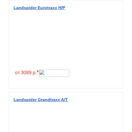
Diamondback
Landspider Eurotraxx H/P
Distance
Dmack
Dongfeng
Double Coin
Double Star
Doupro
Drc
*
от 3089 р.
Dunlop
Duraturn
Dynamo
Landspider Grandtraxx A/T
Emrald
Everest
Evergreen