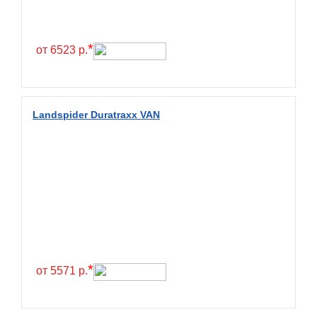
Continental
Contyre
*
от 6523 р.
Cooper
Cooper&Chengshan
Copartner
Landspider Duratraxx VAN
Cordiant
Crossleader
Crosswind
CST
Cultor
Deestone
Deli
*
от 5571 р.
Delinte
Delmax