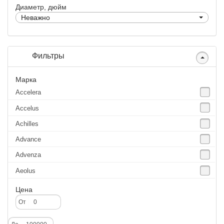
Диаметр, дюйм
Неважно
Фильтры
Марка
Accelera
Accelus
Achilles
Advance
Advenza
Aeolus
Agate
Цена
Agrica
От
Alliance