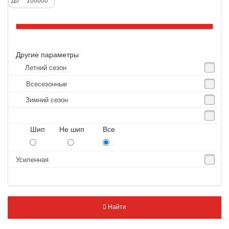
До
Altenzo
Altura
Amberstone
Другие параметры
Amtel
Летний сезон
Anjie
Всесезонные
Annaite
Зимний сезон
Antares
Aosen
Шип Не шип Все
Aoteli
Aplus
Усиленная
APT
Arivo
Armour
Найти
Armstrong