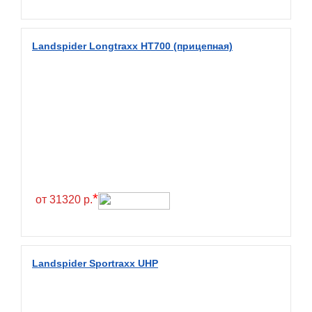
Fullrun
Galaxy
Landspider Longtraxx HT700 (прицепная)
General
General Tire
Gislaved
Giti
Goform
Goldshield
GoldStone
*
от 31320 р.
Goodride
Goodtrip
Goodyear
Landspider Sportraxx UHP
Greckster
Green Dragon