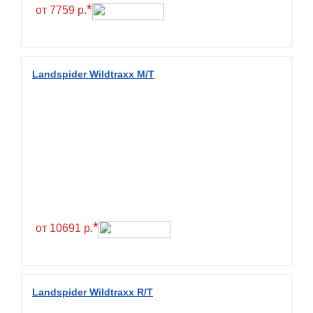
Hilo
*
от 7759 р.
Hoosier
HunterRoad
I Zen KW22
Landspider Wildtraxx M/T
Ikon
Ikon Tyres
Ilink
Imperial
Infinity
Interstate
JK Tyre
*
от 10691 р.
Joyroad
Kabat
Kapsen
Landspider Wildtraxx R/T
Kavir Tire