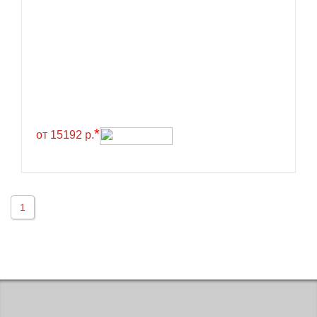
KELLY
Kenda
Kinforest
Kingboss
Kingnate
Kingstar
*
от 15192 р.
Kleber
Kormoran
Kpatos
1
Kumho
Kustone
Lande
Landrock
Landsail