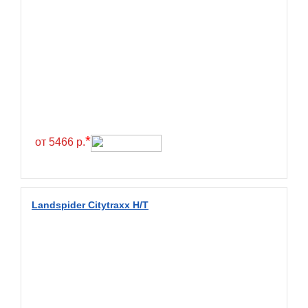
BlackHawk
Blacklion
Boto
Bridgestone
Cachland
Camso
*
от 5466 р.
Carlisle
Ceat
Centara
Landspider Citytraxx H/T
Chaoyang
Comforser
Compasal
Composit
Constancy