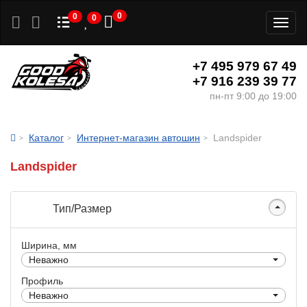
0
0
0
Toggl
naviga
+7 495 979 67 49
+7 916 239 39 77
пн-пт 9:00 до 19:00
Каталог
Интернет-магазин автошин
Landspider
Landspider
Тип/Размер
Ширина, мм
Неважно
Профиль
Неважно