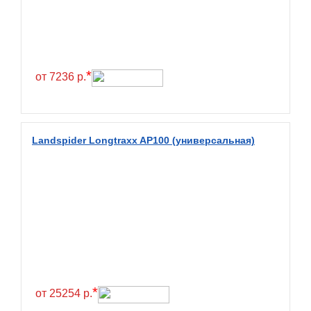
Exmile
Falken
Farride
Farroad
*
от 7236 р.
Federal
Fesite
Firemax
Landspider Longtraxx AP100 (универсальная)
Firestone
Forceland
Forerunner
Formula
Fortune
Forza
Fronway
*
от 25254 р.
Fulda