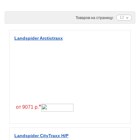
Ascenso
ATF
12
Товаров на страницу:
Atlander
Attar
Landspider Arctictraxx
Austone
Autogreen
Avatyre
Avon
Barez Tires
Bars
Barum
*
от 9071 р.
Bearway
Bestang
BFGoodrich
Landspider CityTraxx H/P
BKT