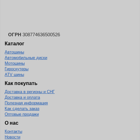
Landspider
Lanvigator
Lassa
Laufenn
ОГРН
308774636500526
Каталог
Leao
Автошины
Ling Long
Автомобильные диски
Long March
Мотошины
Гироскутеры
Longtraxx
ATV шины
Magnum
Как покупать
Доставка в регионы и СНГ
Marangoni
Доставка и оплата
Marcher
Полезная информация
Как сделать заказ
Marshal
Оптовые продажи
Massimo
О нас
Контакты
Mastercraft
Новости