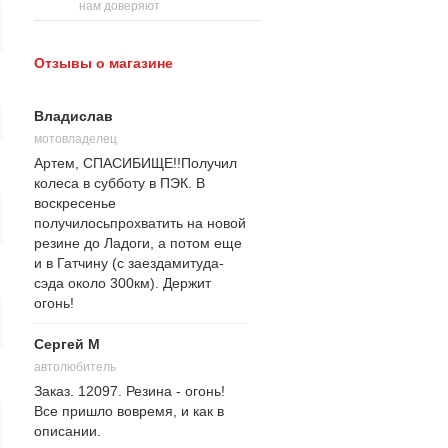
нам доверяют
Отзывы о магазине
Владислав
мотовладелец
Артем, СПАСИБИЩЕ!!Получил
колеса в субботу в ПЭК. В
воскресенье
получилосьпрохватить на новой
резине до Ладоги, а потом еще
и в Гатчину (с заездамитуда-
сэда около 300км). Держит
огонь!
Сергей М
автолюбитель
Заказ. 12097. Резина - огонь!
Все пришло вовремя, и как в
описании.