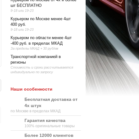
шт БЕСПЛАТНО
9-18 или 19-23
Курьером по Москве менее 4шт
400 руб.
9-18 или 19-23
Курьером по области менее 4шт
-400 руб. в пределах МКАД
За пределы МКАД + 30 руб/км
Транспортной компанией в
регионы
Стоимость и сроки рассчитываются
индивидуально по запросу
Наши особенности
Бесплатная доставка от
4х штук
по Москве в пределах МКАД
Гарантия качества
100% оригинальные товары
Более 12000 клиентов