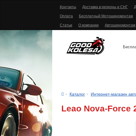
Контакты
Доставка в регионы и СНГ
Д
Оплата
Бесплатный Мотошиномонтаж
Статьи
О компании
Автошиномонтаж
Беспла
АВТОШИНЫ
Каталог
Интернет-магазин ав
Leao Nova-Force 