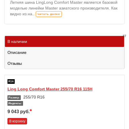
Летняя шина LingLong Comfort Master является базовой
моделью линейки Master азиатского производителя. Как
видно из на..
читать далее
37
В наличии
Описание
Отзывы
R16
Ling Long Comfort Master 255/70 R16 115H
255/70 R16
Размер:
Индексы:
*
9 043 руб.
В корзину