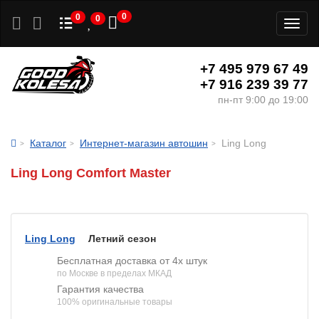
0
0
0
Toggl
naviga
+7 495 979 67 49
+7 916 239 39 77
пн-пт 9:00 до 19:00
Каталог
Интернет-магазин автошин
Ling Long
Ling Long Comfort Master
Ling Long
Летний сезон
Бесплатная доставка от 4х штук
по Москве в пределах МКАД
Гарантия качества
100% оригинальные товары