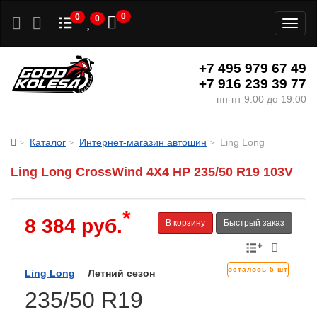
0
0
0
Toggl
naviga
+7 495 979 67 49
+7 916 239 39 77
пн-пт 9:00 до 19:00
Каталог
Интернет-магазин автошин
Ling Long
Ling Long CrossWind 4X4 HP 235/50 R19 103V
*
8 384 руб.
В корзину
Быстрый заказ
осталось 5 шт
Ling Long
Летний сезон
235/50 R19