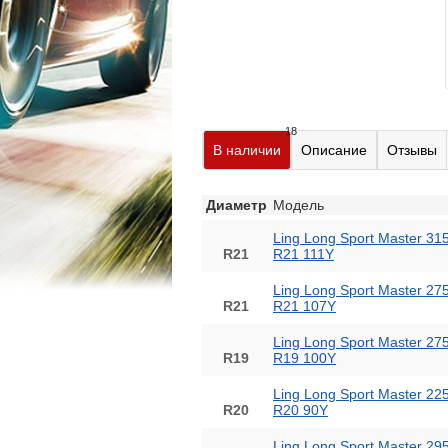
18
В наличии
Описание
Отзывы
Диаметр
Модель
Ling Long Sport Master 31
R21
R21 111Y
Ling Long Sport Master 27
R21
R21 107Y
Ling Long Sport Master 27
R19
R19 100Y
Ling Long Sport Master 22
R20
R20 90Y
Ling Long Sport Master 29