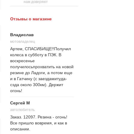
нам доверяют
Отзывы о магазине
Владислав
мотовладелец
Артем, СПАСИБИЩЕ!!Получил
колеса в субботу в ПЭК. В
воскресенье
получилосьпрохватить на новой
резине до Ладоги, а потом еще
и в Гатчину (с заездамитуда-
сэда около 300км). Держит
огонь!
Сергей М
автолюбитель
Заказ. 12097. Резина - огонь!
Все пришло вовремя, и как в
описании.