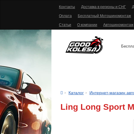
Контакты
Доставка в регионы и СНГ
Д
Оплата
Бесплатный Мотошиномонтаж
Статьи
О компании
Автошиномонтаж
Беспла
АВТОШИНЫ
Каталог
Интернет-магазин ав
Ling Long Sport M