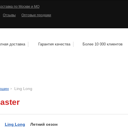
оставка по Москве и МО
Отзывы
Оптовые продажи
тная доставка
Гарантия качества
Более 10 000 клиентов
КОЛЕСНЫЕ ДИСКИ
МОТОШИНЫ
КВАДРО
тошин
Ling Long
aster
Ling Long
Летний сезон