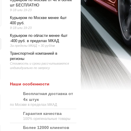
шт БЕСПЛАТНО
9-18 или 19-23
Курьером по Москве менее 4шт
400 руб.
9-18 или 19-23
Курьером по области менее 4шт
-400 руб. в пределах МКАД
За пределы МКАД + 30 руб/км
Транспортной компанией в
регионы
Стоимость и сроки рассчитываются
индивидуально по запросу
Наши особенности
Бесплатная доставка от
4х штук
по Москве в пределах МКАД
Гарантия качества
100% оригинальные товары
Более 12000 клиентов