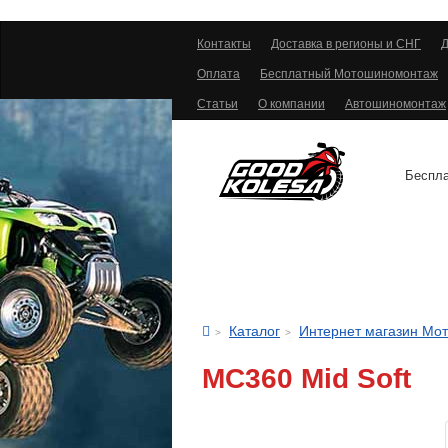
Контакты
Доставка в регионы и СНГ
Д
Оплата
Бесплатный Мотошиномонтаж
Статьи
О компании
Автошиномонтаж
Беспла
АВТОШИНЫ
Каталог
Интернет магазин Мо
MC360 Mid Soft