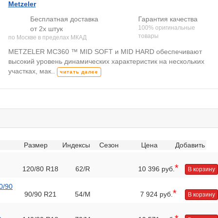
Metzeler
Бесплатная доставка
Гарантия качества
100% оригинальные
от 2х штук
товары
по Москве в пределах МКАД
METZELER MC360 ™ MID SOFT и MID HARD обеспечивают
высокий уровень динамических характеристик на нескольких
участках, мак..
читать далее
Размер
Индексы
Сезон
Цена
Добавить
*
120/80 R18
62/R
10 396 руб.
В корзину
0/90
*
90/90 R21
54/M
7 924 руб.
В корзину