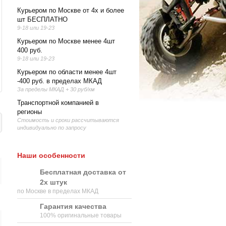
Курьером по Москве от 4х и более
шт БЕСПЛАТНО
9-18 или 19-23
Курьером по Москве менее 4шт
400 руб.
9-18 или 19-23
Курьером по области менее 4шт
-400 руб. в пределах МКАД
За пределы МКАД + 30 руб/км
Транспортной компанией в
регионы
Стоимость и сроки рассчитываются
индивидуально по запросу
Наши особенности
Бесплатная доставка от
2х штук
по Москве в пределах МКАД
Гарантия качества
100% оригинальные товары