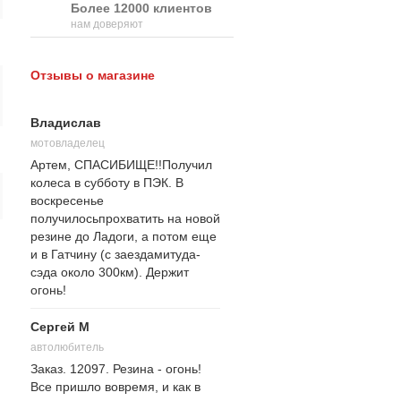
Более 12000 клиентов
нам доверяют
Отзывы о магазине
Владислав
мотовладелец
Артем, СПАСИБИЩЕ!!Получил
колеса в субботу в ПЭК. В
воскресенье
получилосьпрохватить на новой
резине до Ладоги, а потом еще
и в Гатчину (с заездамитуда-
сэда около 300км). Держит
огонь!
Сергей М
автолюбитель
Заказ. 12097. Резина - огонь!
Все пришло вовремя, и как в