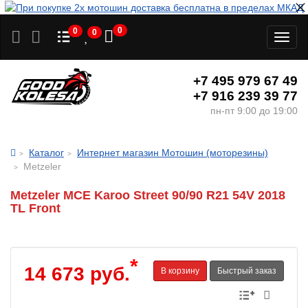
0
0
0
Toggl
naviga
+7 495 979 67 49
+7 916 239 39 77
пн-пт 9:00 до 19:00
Каталог
Интернет магазин Мотошин (моторезины)
Metzeler
Metzeler MCE Karoo Street 90/90 R21 54V 2018
TL Front
*
14 673 руб.
В корзину
Быстрый заказ