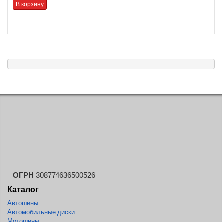
В корзину
ОГРН
308774636500526
Каталог
Автошины
Автомобильные диски
Мотошины