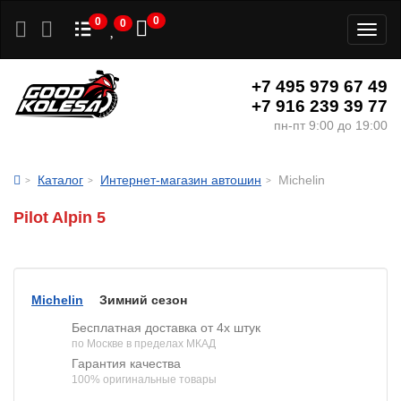
0
0
0
Toggl
naviga
+7 495 979 67 49
+7 916 239 39 77
пн-пт 9:00 до 19:00
Каталог
Интернет-магазин автошин
Michelin
Pilot Alpin 5
Michelin
Зимний сезон
Бесплатная доставка от 4х штук
по Москве в пределах МКАД
Гарантия качества
100% оригинальные товары