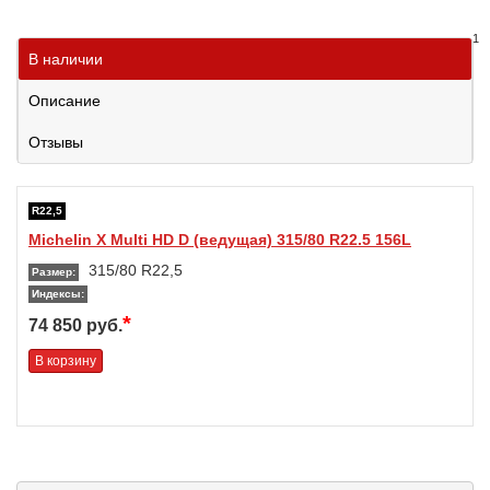
1
В наличии
Описание
Отзывы
R22,5
Michelin X Multi HD D (ведущая) 315/80 R22.5 156L
315/80 R22,5
Размер:
Индексы:
*
74 850 руб.
В корзину