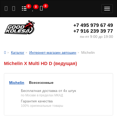
0
0
0
Toggl
naviga
+7 495 979 67 49
+7 916 239 39 77
пн-пт 9:00 до 19:00
Каталог
Интернет-магазин автошин
Michelin
Michelin X Multi HD D (ведущая)
Michelin
Всесезонные
Бесплатная доставка от 4х штук
по Москве в пределах МКАД
Гарантия качества
100% оригинальные товары