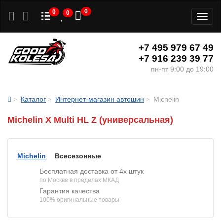
0
0
0
Toggl
naviga
+7 495 979 67 49
+7 916 239 39 77
пн-пт 9:00 до 19:00
Каталог
Интернет-магазин автошин
Michelin
Michelin X Multi HL Z (универсальная)
Michelin
Всесезонные
Бесплатная доставка от 4х штук
по Москве в пределах МКАД
Гарантия качества
100% оригинальные товары