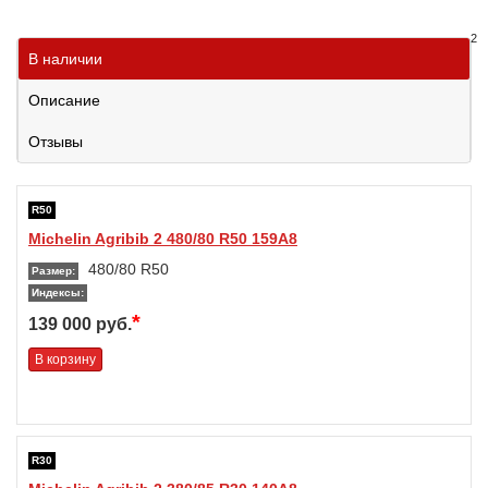
2
В наличии
Описание
Отзывы
R50
Michelin Agribib 2 480/80 R50 159A8
480/80 R50
Размер:
Индексы:
*
139 000 руб.
В корзину
R30