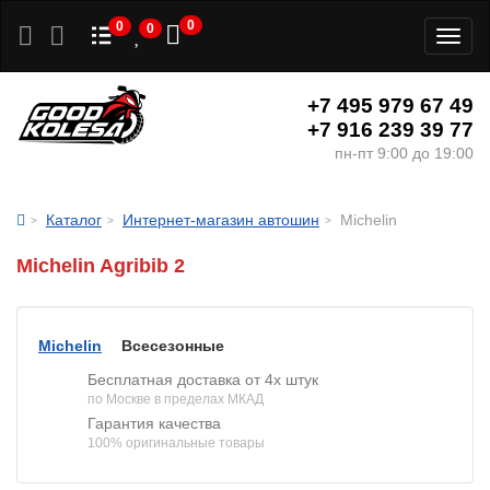
0
0
0
Toggl
naviga
+7 495 979 67 49
+7 916 239 39 77
пн-пт 9:00 до 19:00
Каталог
Интернет-магазин автошин
Michelin
Michelin Agribib 2
Michelin
Всесезонные
Бесплатная доставка от 4х штук
по Москве в пределах МКАД
Гарантия качества
100% оригинальные товары