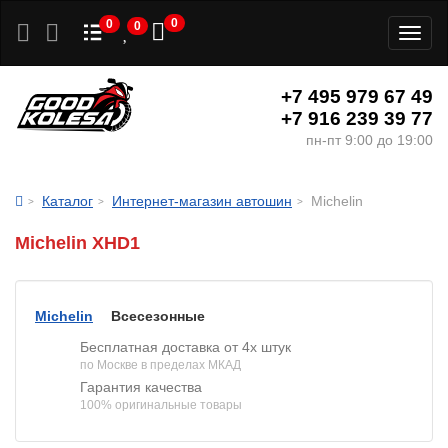
0
0
0
Toggl
naviga
+7 495 979 67 49
+7 916 239 39 77
пн-пт 9:00 до 19:00
Каталог
Интернет-магазин автошин
Michelin
Michelin XHD1
Michelin
Всесезонные
Бесплатная доставка от 4х штук
по Москве в пределах МКАД
Гарантия качества
100% оригинальные товары