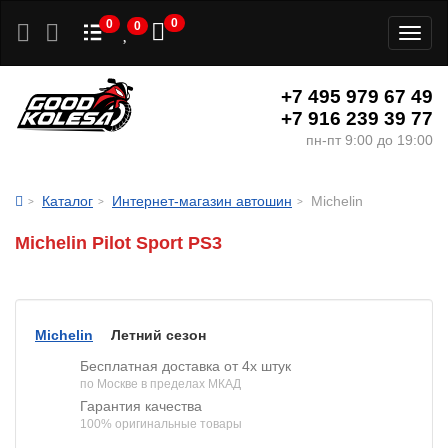
0
0
0
Toggl
naviga
+7 495 979 67 49
+7 916 239 39 77
пн-пт 9:00 до 19:00
Каталог
Интернет-магазин автошин
Michelin
Michelin Pilot Sport PS3
Michelin
Летний сезон
Бесплатная доставка от 4х штук
по Москве в пределах МКАД
Гарантия качества
100% оригинальные товары