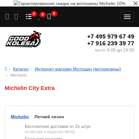
0
0
0
Toggl
naviga
+7 495 979 67 49
+7 916 239 39 77
пн-пт 9:00 до 19:00
Каталог
Интернет магазин Мотошин (моторезины)
Michelin
Michelin City Extra
Michelin
Летний сезон
Бесплатная доставка от 2х штук
по Москве в пределах МКАД
Гарантия качества