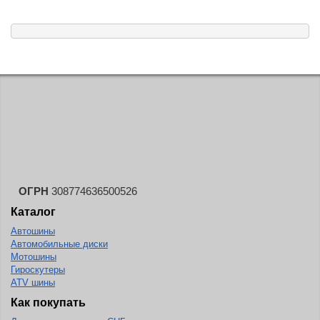
ОГРН
308774636500526
Каталог
Автошины
Автомобильные диски
Мотошины
Гироскутеры
ATV шины
Как покупать