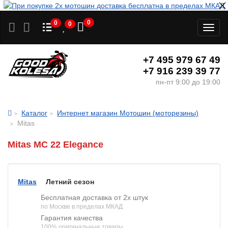
0
0
0
Toggl
naviga
+7 495 979 67 49
+7 916 239 39 77
пн-пт 9:00 до 19:00
Каталог
Интернет магазин Мотошин (моторезины)
Mitas
Mitas MC 22 Elegance
Mitas
Летний сезон
Бесплатная доставка от 2х штук
по Москве в пределах МКАД
Гарантия качества
100% оригинальные товары