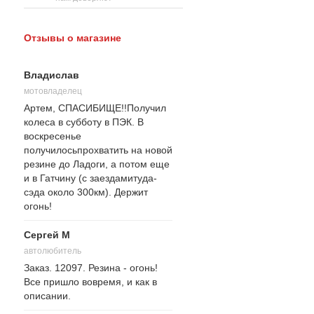
Отзывы о магазине
Владислав
мотовладелец
Артем, СПАСИБИЩЕ!!Получил
колеса в субботу в ПЭК. В
воскресенье
получилосьпрохватить на новой
резине до Ладоги, а потом еще
и в Гатчину (с заездамитуда-
сэда около 300км). Держит
огонь!
Сергей М
автолюбитель
Заказ. 12097. Резина - огонь!
Все пришло вовремя, и как в
описании.