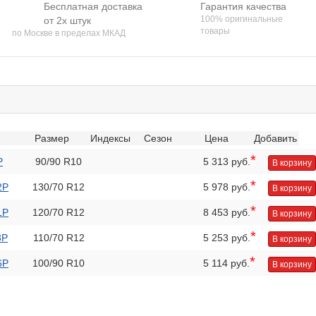
Бесплатная доставка
Гарантия качества
100% оригинальные
от 2х штук
товары
по Москве в пределах МКАД
Размер
Индексы
Сезон
Цена
Добавить
*
P
90/90 R10
5 313 руб.
В корзину
*
2P
130/70 R12
5 978 руб.
В корзину
*
1P
120/70 R12
8 453 руб.
В корзину
*
3P
110/70 R12
5 253 руб.
В корзину
*
6P
100/90 R10
5 114 руб.
В корзину