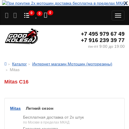
0
0
0
Toggl
naviga
+7 495 979 67 49
+7 916 239 39 77
пн-пт 9:00 до 19:00
Каталог
Интернет магазин Мотошин (моторезины)
Mitas
Mitas C16
Mitas
Летний сезон
Бесплатная доставка от 2х штук
по Москве в пределах МКАД
Гарантия качества