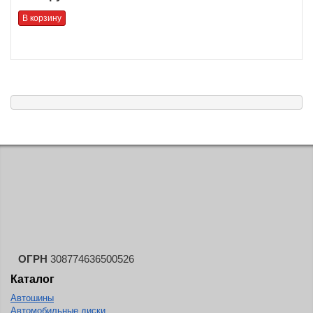
В корзину
ОГРН
308774636500526
Каталог
Автошины
Автомобильные диски