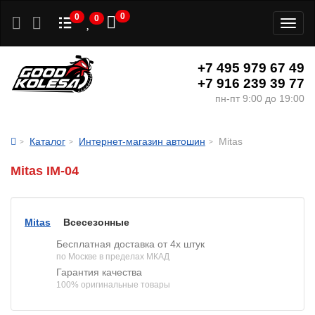
0
0
0
Toggl
naviga
+7 495 979 67 49
+7 916 239 39 77
пн-пт 9:00 до 19:00
Каталог
Интернет-магазин автошин
Mitas
Mitas IM-04
Mitas
Всесезонные
Бесплатная доставка от 4х штук
по Москве в пределах МКАД
Гарантия качества
100% оригинальные товары