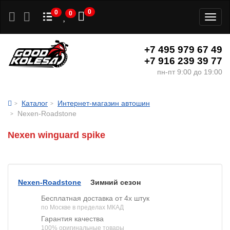
0
0
0
Toggl
naviga
+7 495 979 67 49
+7 916 239 39 77
пн-пт 9:00 до 19:00
Каталог
Интернет-магазин автошин
Nexen-Roadstone
Nexen winguard spike
Nexen-Roadstone
Зимний сезон
Бесплатная доставка от 4х штук
по Москве в пределах МКАД
Гарантия качества
100% оригинальные товары