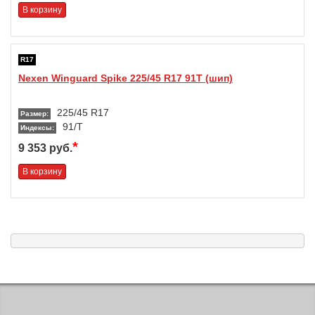
В корзину
R17
Nexen Winguard Spike 225/45 R17 91T (шип)
225/45 R17
Размер:
91/T
Индексы:
*
9 353 руб.
В корзину