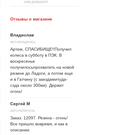
нам доверяют
Отзывы о магазине
Владислав
мотовладелец
Артем, СПАСИБИЩЕ!!Получил
колеса в субботу в ПЭК. В
воскресенье
получилосьпрохватить на новой
резине до Ладоги, а потом еще
и в Гатчину (с заездамитуда-
сэда около 300км). Держит
огонь!
Сергей М
автолюбитель
Заказ. 12097. Резина - огонь!
Все пришло вовремя, и как в
описании.