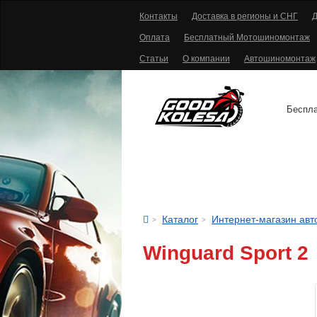
Контакты
Доставка в регионы и СНГ
Д
Оплата
Бесплатный Мотошиномонтаж
Статьи
О компании
Автошиномонтаж
Беспла
АВТОШИНЫ
Каталог
Интернет-магазин ав
Winguard Sport 2