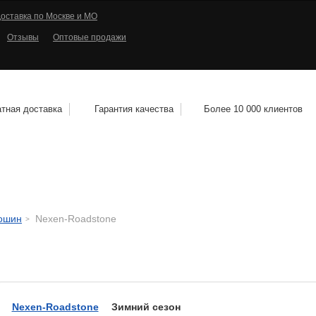
оставка по Москве и МО
Отзывы
Оптовые продажи
тная доставка
Гарантия качества
Более 10 000 клиентов
КОЛЕСНЫЕ ДИСКИ
МОТОШИНЫ
КВАДРО
тошин
Nexen-Roadstone
Nexen-Roadstone
Зимний сезон