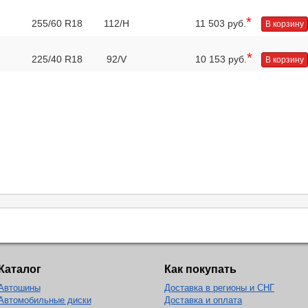
*
255/60 R18
112/H
11 503 руб.
В корзину
*
225/40 R18
92/V
10 153 руб.
В корзину
Каталог
Как покупать
Автошины
Доставка в регионы и СНГ
Автомобильные диски
Доставка и оплата