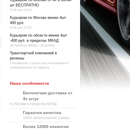
шт БЕСПЛАТНО
9-18 или 19-23
Курьером по Москве менее 4шт
400 руб.
9-18 или 19-23
Курьером по области менее 4шт
-400 руб. в пределах МКАД
За пределы МКАД + 30 руб/км
Транспортной компанией в
регионы
Стоимость и сроки рассчитываются
индивидуально по запросу
Наши особенности
Бесплатная доставка от
4х штук
по Москве в пределах МКАД
Гарантия качества
100% оригинальные товары
Более 12000 клиентов