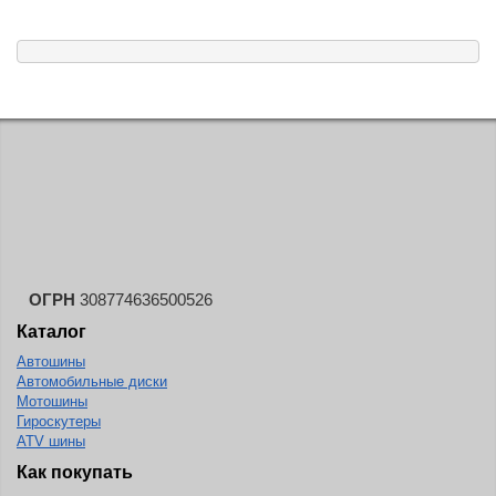
ОГРН
308774636500526
Каталог
Автошины
Автомобильные диски
Мотошины
Гироскутеры
ATV шины
Как покупать