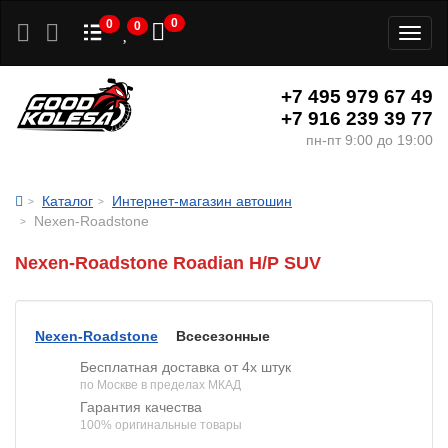
0
0
0
Toggl
naviga
+7 495 979 67 49
+7 916 239 39 77
пн-пт 9:00 до 19:00
Каталог
Интернет-магазин автошин
Nexen-Roadstone
Nexen-Roadstone Roadian H/P SUV
Nexen-Roadstone
Всесезонные
Бесплатная доставка от 4х штук
по Москве в пределах МКАД
Гарантия качества
100% оригинальные товары