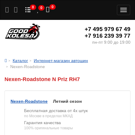
0
0
0
Toggl
naviga
+7 495 979 67 49
+7 916 239 39 77
пн-пт 9:00 до 19:00
Каталог
Интернет-магазин автошин
Nexen-Roadstone
Nexen-Roadstone N Priz RH7
Nexen-Roadstone
Летний сезон
Бесплатная доставка от 4х штук
по Москве в пределах МКАД
Гарантия качества
100% оригинальные товары