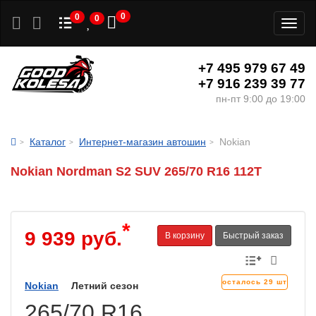
0
0
0
Toggl
naviga
+7 495 979 67 49
+7 916 239 39 77
пн-пт 9:00 до 19:00
Каталог
Интернет-магазин автошин
Nokian
Nokian Nordman S2 SUV 265/70 R16 112T
*
9 939 руб.
В корзину
Быстрый заказ
осталось 29 шт
Nokian
Летний сезон
265/70 R16