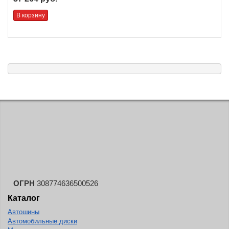
В корзину
ОГРН
308774636500526
Каталог
Автошины
Автомобильные диски