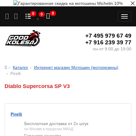
0
0
0
Toggl
naviga
+7 495 979 67 49
+7 916 239 39 77
пн-пт 9:00 до 19:00
Каталог
Интернет магазин Мотошин (моторезины)
Pirelli
Diablo Supercorsa SP V3
Pirelli
Бесплатная доставка от 2х штук
по Москве в пределах МКАД
Гарантия качества