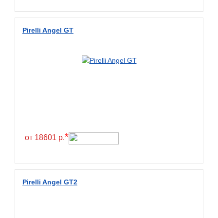
Wanda
Wanmao
Pirelli Angel GT
Wincross
X-Grip
YiJiaBan
Волтайр
Кама
Петрошина
*
от 18601 р.
Pirelli Angel GT2