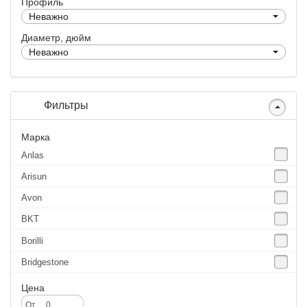
Профиль
Неважно
Диаметр, дюйм
Неважно
Фильтры
Марка
Anlas
Arisun
Avon
BKT
Borilli
Bridgestone
Continental
Цена
CST
От