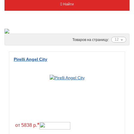
Найти
Metzeler
Michelin
Mitas
Nankang
12
Товаров на страницу:
Novion
Pirelli
Pirelli Angel City
PMT
Red Sun
Sava
Schwalbe
Shantian
Shinko
Sunchase
*
от 5838 р.
Titan