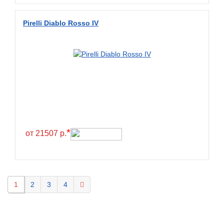
Pirelli Diablo Rosso IV
*
от 21507 р.
1
2
3
4