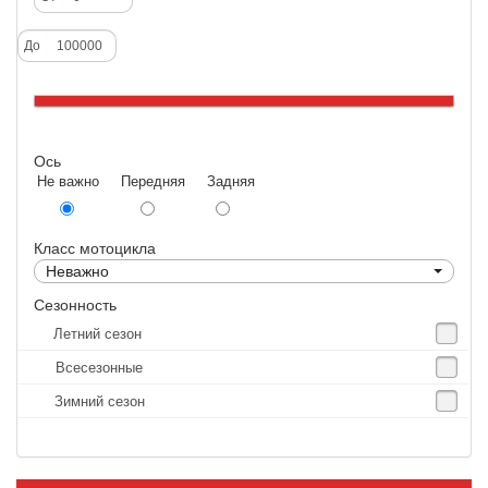
Deestone
До
Dunlop
Excel
Forerunner
Ось
GoldenTyre
Не важно Передняя Задняя
Gummy
Heidenau
Класс мотоцикла
IRC
Неважно
IRC Tyre
Сезонность
Летний сезон
Kenda
Всесезонные
KINGS TIRE
Зимний сезон
Kingstone
Kingtyre
Maxxis