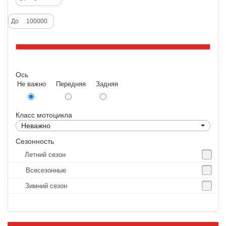
Deestone
До
Dunlop
Excel
Forerunner
Ось
GoldenTyre
Не важно Передняя Задняя
Gummy
Heidenau
Класс мотоцикла
IRC
Неважно
IRC Tyre
Сезонность
Летний сезон
Kenda
Всесезонные
KINGS TIRE
Зимний сезон
Kingstone
Kingtyre
Maxxis