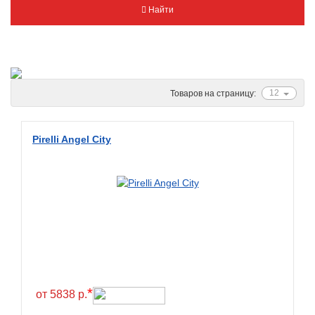
Найти
Metzeler
Michelin
Mitas
Nankang
12
Товаров на страницу:
Novion
Pirelli
Pirelli Angel City
PMT
Red Sun
Sava
Schwalbe
Shantian
Shinko
Sunchase
*
от 5838 р.
Titan