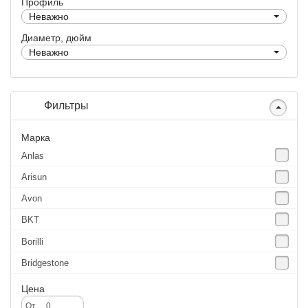
Профиль
Неважно
Диаметр, дюйм
Неважно
Фильтры
Марка
Anlas
Arisun
Avon
BKT
Borilli
Bridgestone
Continental
Цена
CST
От