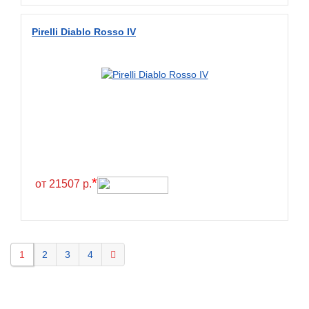
Pirelli Diablo Rosso IV
*
от 21507 р.
1
2
3
4