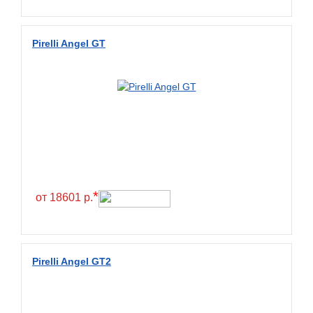
Wanda
Wanmao
Pirelli Angel GT
Wincross
X-Grip
YiJiaBan
Волтайр
Кама
Петрошина
*
от 18601 р.
Pirelli Angel GT2