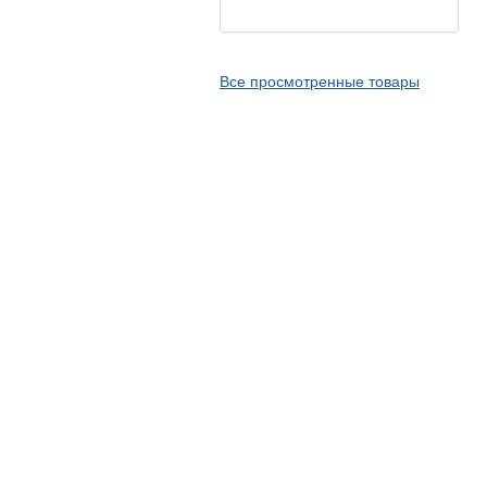
Kingstone
Kingtyre
Все просмотренные товары
Maxxis
Metzeler
Michelin
Mitas
Nankang
Novion
Pirelli
PMT
Red Sun
Sava
Schwalbe
Shantian