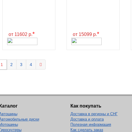
*
*
от 11602 р.
от 15099 р.
1
2
3
4
Каталог
Как покупать
Автошины
Доставка в регионы и СНГ
Автомобильные диски
Доставка и оплата
Мотошины
Полезная информация
Гироскутеры
Как сделать заказ