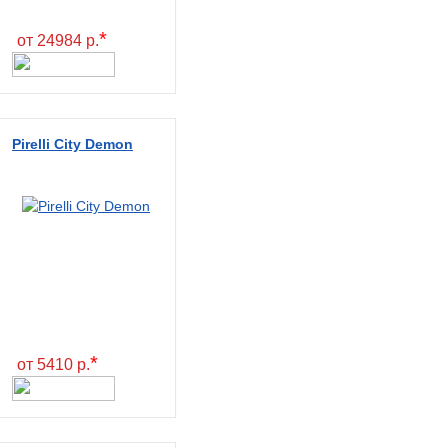
*
от 24984 р.
Pirelli City Demon
*
от 5410 р.