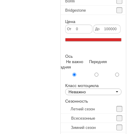
Borilli
Bridgestone
Continental
Цена
CST
От
До
Deestone
Dunlop
Ось
Excel
Не важно Передняя
Forerunner
Задняя
GoldenTyre
Gummy
Класс мотоцикла
Неважно
Heidenau
Сезонность
IRC
Летний сезон
IRC Tyre
Всесезонные
Kenda
Зимний сезон
KINGS TIRE