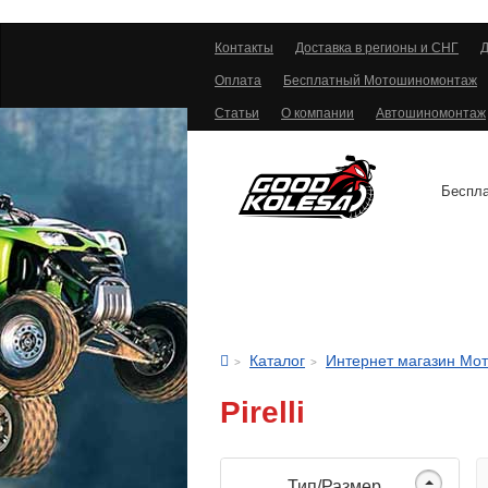
Контакты
Доставка в регионы и СНГ
Д
Оплата
Бесплатный Мотошиномонтаж
Статьи
О компании
Автошиномонтаж
Беспла
АВТОШИНЫ
Каталог
Интернет магазин Мо
Pirelli
Тип/Размер