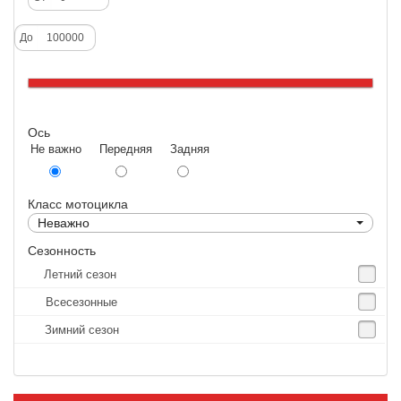
Deestone
До
Dunlop
Excel
Forerunner
Ось
GoldenTyre
Не важно Передняя Задняя
Gummy
Heidenau
Класс мотоцикла
IRC
Неважно
IRC Tyre
Сезонность
Летний сезон
Kenda
Всесезонные
KINGS TIRE
Зимний сезон
Kingstone
Kingtyre
Maxxis