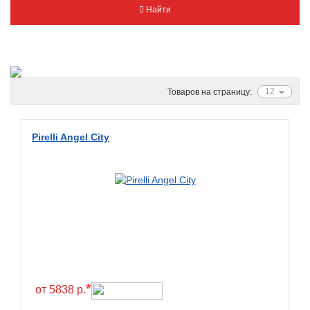
Найти
Metzeler
Michelin
Mitas
Nankang
12
Товаров на страницу:
Novion
Pirelli
Pirelli Angel City
PMT
Red Sun
Sava
Schwalbe
Shantian
Shinko
Sunchase
*
от 5838 р.
Titan