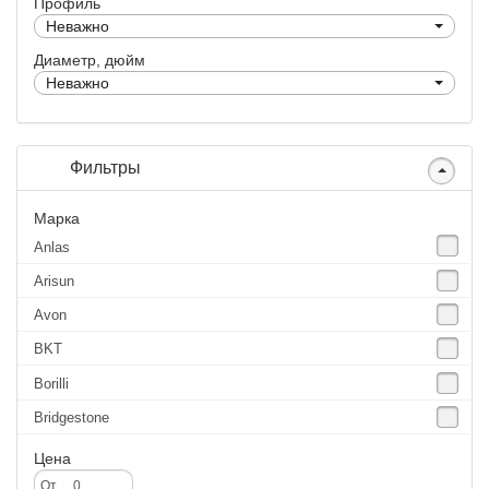
Профиль
Неважно
Диаметр, дюйм
Неважно
Фильтры
Марка
Anlas
Arisun
Avon
BKT
Borilli
Bridgestone
Continental
Цена
CST
От