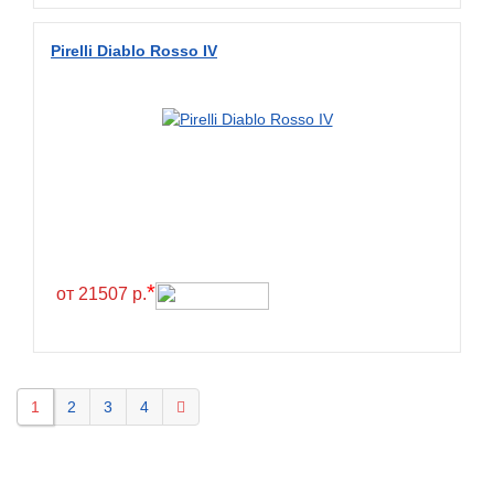
Pirelli Diablo Rosso IV
*
от 21507 р.
1
2
3
4