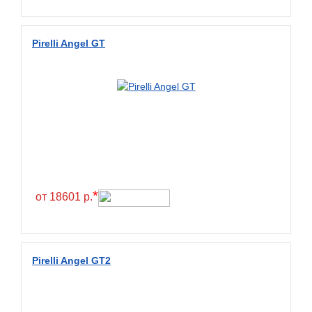
Wanda
Wanmao
Pirelli Angel GT
Wincross
X-Grip
YiJiaBan
Волтайр
Кама
Петрошина
*
от 18601 р.
Pirelli Angel GT2