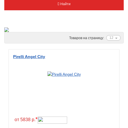
Найти
Metzeler
Michelin
Mitas
Nankang
12
Товаров на страницу:
Novion
Pirelli
Pirelli Angel City
PMT
Red Sun
Sava
Schwalbe
Shantian
Shinko
Sunchase
*
от 5838 р.
Titan