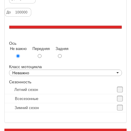
Deestone
До
Dunlop
Excel
Forerunner
Ось
GoldenTyre
Не важно Передняя Задняя
Gummy
Heidenau
Класс мотоцикла
IRC
Неважно
IRC Tyre
Сезонность
Летний сезон
Kenda
Всесезонные
KINGS TIRE
Зимний сезон
Kingstone
Kingtyre
Maxxis