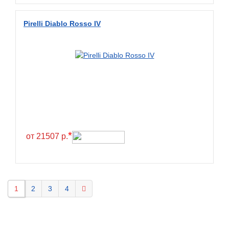
Pirelli Diablo Rosso IV
*
от 21507 р.
1
2
3
4