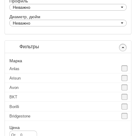
Профиль
Неважно
Диаметр, дюйм
Неважно
Фильтры
Марка
Anlas
Arisun
Avon
BKT
Borilli
Bridgestone
Continental
Цена
CST
От