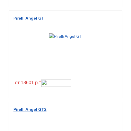
Wanda
Wanmao
Pirelli Angel GT
Wincross
X-Grip
YiJiaBan
Волтайр
Кама
Петрошина
*
от 18601 р.
Pirelli Angel GT2