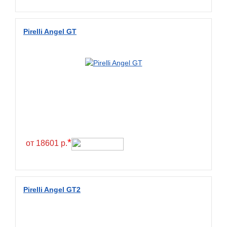
Wanda
Wanmao
Pirelli Angel GT
Wincross
X-Grip
YiJiaBan
Волтайр
Кама
Петрошина
*
от 18601 р.
Pirelli Angel GT2