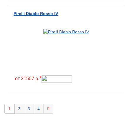
Pirelli Diablo Rosso IV
*
от 21507 р.
1
2
3
4