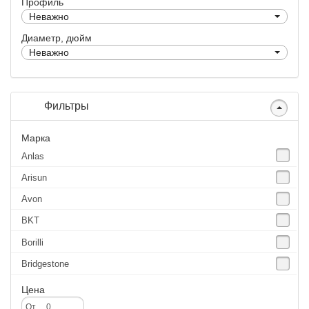
Профиль
Неважно
Диаметр, дюйм
Неважно
Фильтры
Марка
Anlas
Arisun
Avon
BKT
Borilli
Bridgestone
Continental
Цена
CST
От