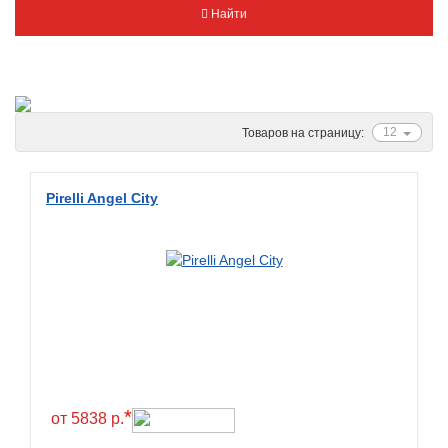
Найти
Metzeler
Michelin
Mitas
Nankang
12
Товаров на страницу:
Novion
Pirelli
Pirelli Angel City
PMT
Red Sun
Sava
Schwalbe
Shantian
Shinko
Sunchase
*
от 5838 р.
Titan