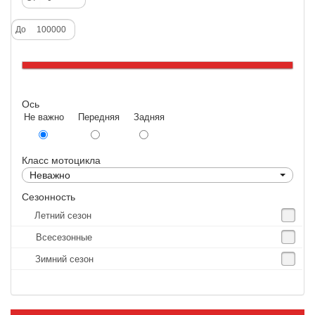
Deestone
До
Dunlop
Excel
Forerunner
Ось
GoldenTyre
Не важно Передняя Задняя
Gummy
Heidenau
Класс мотоцикла
IRC
Неважно
IRC Tyre
Сезонность
Летний сезон
Kenda
Всесезонные
KINGS TIRE
Зимний сезон
Kingstone
Kingtyre
Maxxis