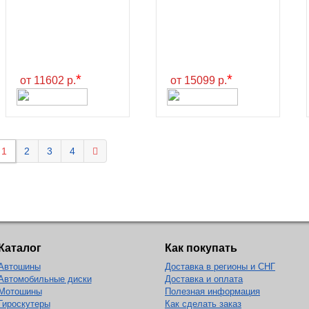
*
*
от 11602 р.
от 15099 р.
1
2
3
4
Каталог
Как покупать
Автошины
Доставка в регионы и СНГ
Автомобильные диски
Доставка и оплата
Мотошины
Полезная информация
Гироскутеры
Как сделать заказ