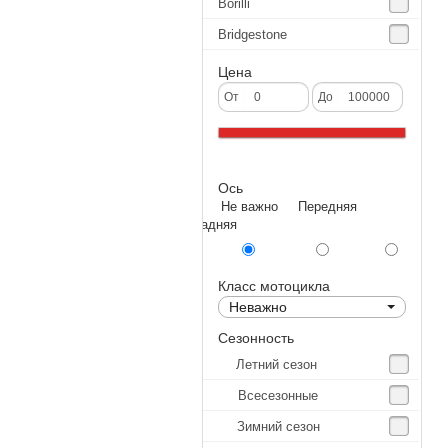
Borilli
Bridgestone
Continental
Цена
CST
От
До
Deestone
Dunlop
Ось
Excel
Не важно Передняя
Forerunner
Задняя
GoldenTyre
Gummy
Класс мотоцикла
Неважно
Heidenau
Сезонность
IRC
Летний сезон
IRC Tyre
Всесезонные
Kenda
Зимний сезон
KINGS TIRE