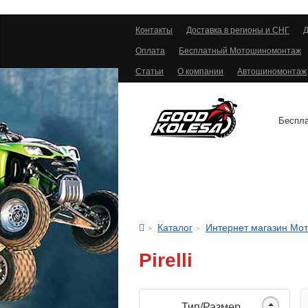
Контакты
Доставка в регионы и СНГ
Д
Оплата
Бесплатный Мотошиномонтаж
Статьи
О компании
Автошиномонтаж
Беспла
АВТОШИНЫ
Каталог
Интернет магазин Мо
Pirelli
Тип/Размер