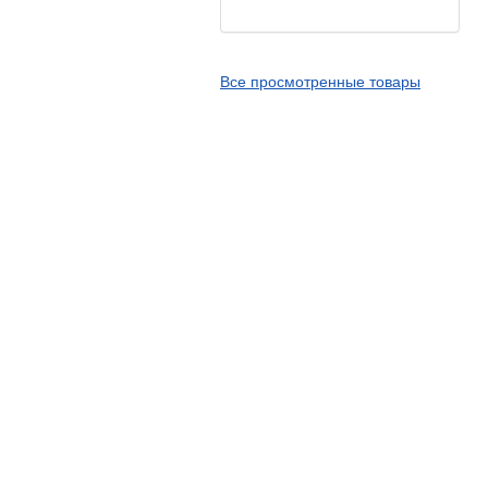
Kingstone
Kingtyre
Все просмотренные товары
Maxxis
Metzeler
Michelin
Mitas
Nankang
Novion
Pirelli
PMT
Red Sun
Sava
Schwalbe
Shantian