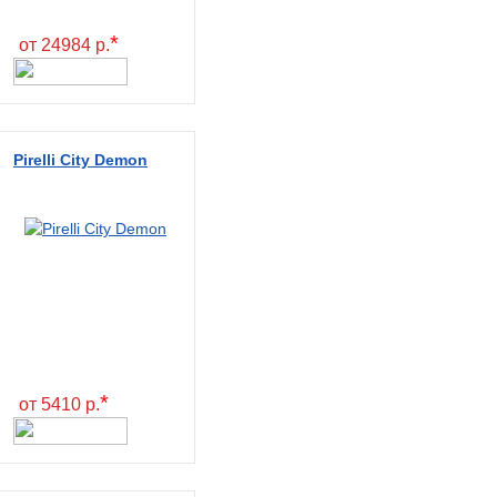
*
от 24984 р.
Pirelli City Demon
*
от 5410 р.