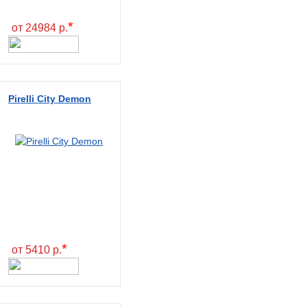
*
от 24984 р.
Pirelli City Demon
*
от 5410 р.