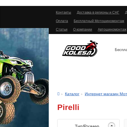
Контакты
Доставка в регионы и СНГ
Д
Оплата
Бесплатный Мотошиномонтаж
Статьи
О компании
Автошиномонтаж
Беспла
АВТОШИНЫ
Каталог
Интернет магазин Мо
Pirelli
Тип/Размер