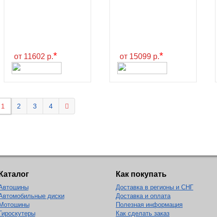
*
*
от 11602 р.
от 15099 р.
1
2
3
4
Каталог
Как покупать
Автошины
Доставка в регионы и СНГ
Автомобильные диски
Доставка и оплата
Мотошины
Полезная информация
Гироскутеры
Как сделать заказ