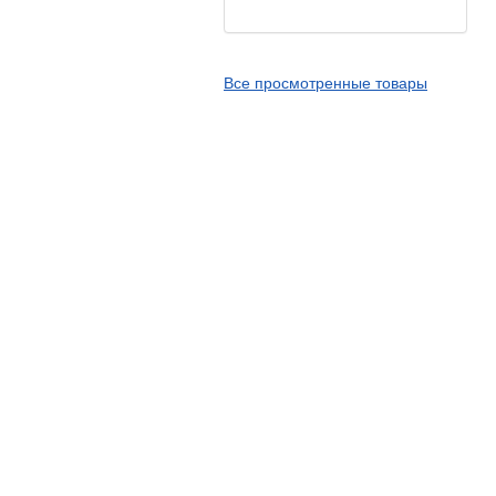
Kingstone
Kingtyre
Все просмотренные товары
Maxxis
Metzeler
Michelin
Mitas
Nankang
Novion
Pirelli
PMT
Red Sun
Sava
Schwalbe
Shantian