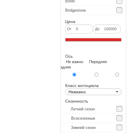
Borilli
Bridgestone
Continental
Цена
CST
От
До
Deestone
Dunlop
Ось
Excel
Не важно Передняя
Forerunner
Задняя
GoldenTyre
Gummy
Класс мотоцикла
Неважно
Heidenau
Сезонность
IRC
Летний сезон
IRC Tyre
Всесезонные
Kenda
Зимний сезон
KINGS TIRE