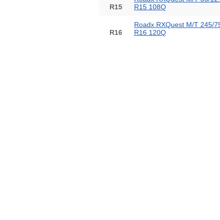
R15
R15 108Q
Roadx RXQuest M/T 245/7
R16
R16 120Q