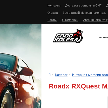
Контакты
Доставка в регионы и СНГ
Д
Оплата
Бесплатный Мотошиномонтаж
Статьи
О компании
Автошиномонтаж
Беспла
АВТОШИНЫ
Каталог
Интернет-магазин ав
Roadx RXQuest M