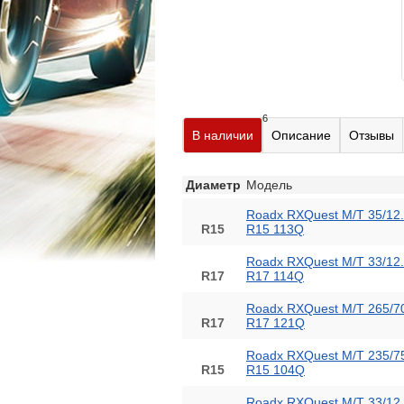
6
В наличии
Описание
Отзывы
Диаметр
Модель
Roadx RXQuest M/T 35/12
R15
R15 113Q
Roadx RXQuest M/T 33/12
R17
R17 114Q
Roadx RXQuest M/T 265/7
R17
R17 121Q
Roadx RXQuest M/T 235/7
R15
R15 104Q
Roadx RXQuest M/T 33/12