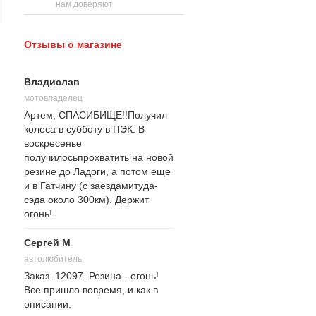
нам доверяют
Отзывы о магазине
Владислав
мотовладелец
Артем, СПАСИБИЩЕ!!Получил
колеса в субботу в ПЭК. В
воскресенье
получилосьпрохватить на новой
резине до Ладоги, а потом еще
и в Гатчину (с заездамитуда-
сэда около 300км). Держит
огонь!
Сергей М
автолюбитель
Заказ. 12097. Резина - огонь!
Все пришло вовремя, и как в
описании.