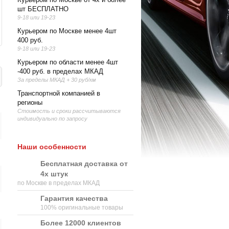
шт БЕСПЛАТНО
9-18 или 19-23
Курьером по Москве менее 4шт
400 руб.
9-18 или 19-23
Курьером по области менее 4шт
-400 руб. в пределах МКАД
За пределы МКАД + 30 руб/км
Транспортной компанией в
регионы
Стоимость и сроки рассчитываются
индивидуально по запросу
Наши особенности
Бесплатная доставка от
4х штук
по Москве в пределах МКАД
Гарантия качества
100% оригинальные товары
Более 12000 клиентов