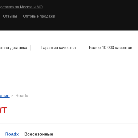
оставка по Москве и МО
Отзывы
Оптовые продажи
тная доставка
Гарантия качества
Более 10 000 клиентов
КОЛЕСНЫЕ ДИСКИ
МОТОШИНЫ
КВАДРО
тошин
Roadx
/T
Roadx
Всесезонные