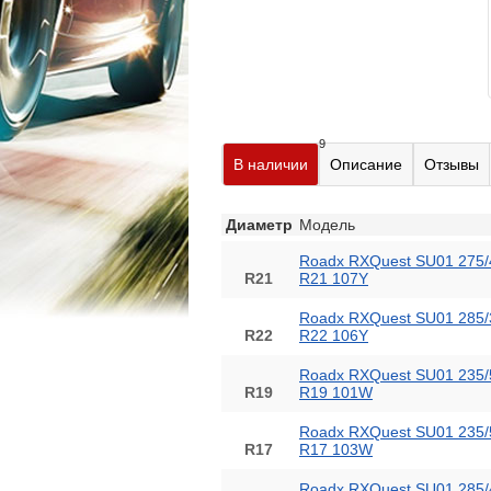
9
В наличии
Описание
Отзывы
Диаметр
Модель
Roadx RXQuest SU01 275/
R21
R21 107Y
Roadx RXQuest SU01 285/
R22
R22 106Y
Roadx RXQuest SU01 235/
R19
R19 101W
Roadx RXQuest SU01 235/
R17
R17 103W
Roadx RXQuest SU01 285/