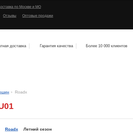
оставка по Москве и МО
Отзывы
Оптовые продажи
тная доставка
Гарантия качества
Более 10 000 клиентов
КОЛЕСНЫЕ ДИСКИ
МОТОШИНЫ
КВАДРО
тошин
Roadx
U01
Roadx
Летний сезон