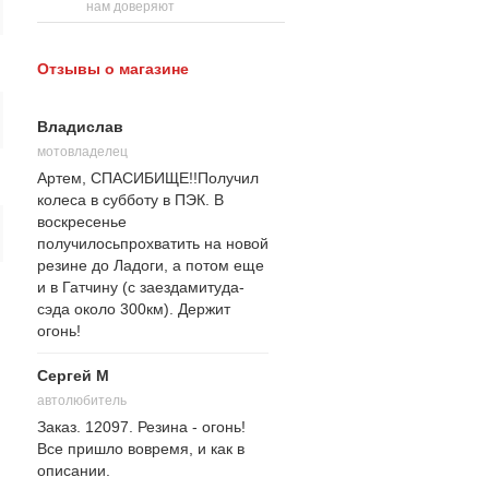
нам доверяют
Отзывы о магазине
Владислав
мотовладелец
Артем, СПАСИБИЩЕ!!Получил
колеса в субботу в ПЭК. В
воскресенье
получилосьпрохватить на новой
резине до Ладоги, а потом еще
и в Гатчину (с заездамитуда-
сэда около 300км). Держит
огонь!
Сергей М
автолюбитель
Заказ. 12097. Резина - огонь!
Все пришло вовремя, и как в
описании.