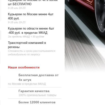
шт БЕСПЛАТНО
9-18 или 19-23
Курьером по Москве менее 4шт
400 руб.
9-18 или 19-23
Курьером по области менее 4шт
-400 руб. в пределах МКАД
За пределы МКАД + 30 руб/км
Транспортной компанией в
регионы
Стоимость и сроки рассчитываются
индивидуально по запросу
Наши особенности
Бесплатная доставка от
4х штук
по Москве в пределах МКАД
Гарантия качества
100% оригинальные товары
Более 12000 клиентов