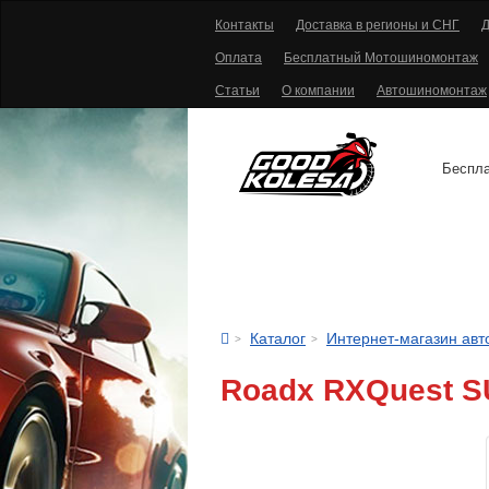
Контакты
Доставка в регионы и СНГ
Д
Оплата
Бесплатный Мотошиномонтаж
Статьи
О компании
Автошиномонтаж
Беспла
АВТОШИНЫ
Каталог
Интернет-магазин ав
Roadx RXQuest S