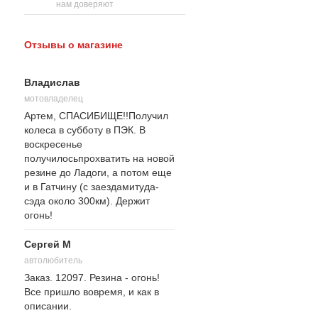
нам доверяют
Отзывы о магазине
Владислав
мотовладелец
Артем, СПАСИБИЩЕ!!Получил
колеса в субботу в ПЭК. В
воскресенье
получилосьпрохватить на новой
резине до Ладоги, а потом еще
и в Гатчину (с заездамитуда-
сэда около 300км). Держит
огонь!
Сергей М
автолюбитель
Заказ. 12097. Резина - огонь!
Все пришло вовремя, и как в
описании.