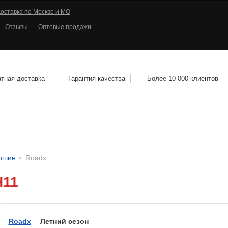
оставка по Москве и МО
Отзывы
Оптовые продажи
тная доставка
Гарантия качества
Более 10 000 клиентов
КОЛЕСНЫЕ ДИСКИ
МОТОШИНЫ
КВАДРО
тошин
Roadx
H11
Roadx
Летний сезон