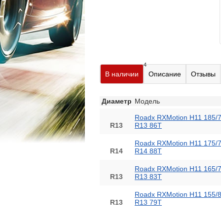
4
В наличии
Описание
Отзывы
Диаметр
Модель
Roadx RXMotion H11 185/
R13
R13 86T
Roadx RXMotion H11 175/
R14
R14 88T
Roadx RXMotion H11 165/
R13
R13 83T
Roadx RXMotion H11 155/
R13
R13 79T