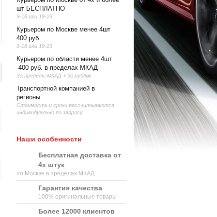
шт БЕСПЛАТНО
9-18 или 19-23
Курьером по Москве менее 4шт
400 руб.
9-18 или 19-23
Курьером по области менее 4шт
-400 руб. в пределах МКАД
За пределы МКАД + 30 руб/км
Транспортной компанией в
регионы
Стоимость и сроки рассчитываются
индивидуально по запросу
Наши особенности
Бесплатная доставка от
4х штук
по Москве в пределах МКАД
Гарантия качества
100% оригинальные товары
Более 12000 клиентов