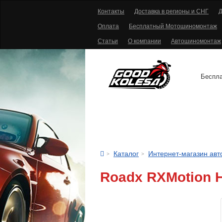
Контакты
Доставка в регионы и СНГ
Д
Оплата
Бесплатный Мотошиномонтаж
Статьи
О компании
Автошиномонтаж
Беспла
АВТОШИНЫ
Каталог
Интернет-магазин ав
Roadx RXMotion 