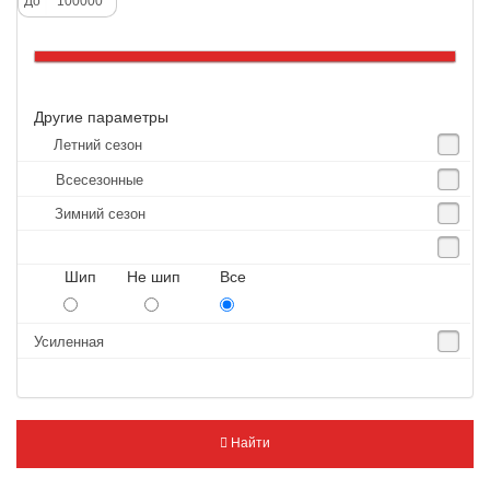
До
Altenzo
Altura
Amberstone
Другие параметры
Amtel
Летний сезон
Anjie
Всесезонные
Annaite
Зимний сезон
Antares
Aosen
Шип Не шип Все
Aoteli
Aplus
Усиленная
APT
Arivo
Armour
Найти
Armstrong