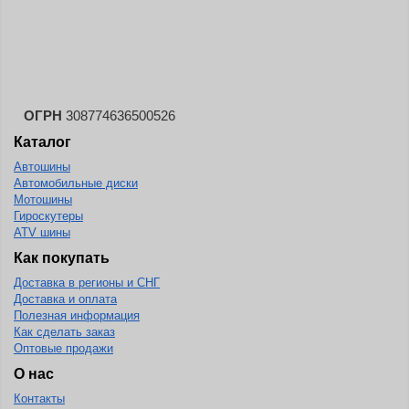
Continental
Contyre
Cooper
Cooper&Chengshan
ОГРН
308774636500526
Copartner
Каталог
Cordiant
Автошины
Автомобильные диски
Crossleader
Мотошины
Гироскутеры
Crosswind
ATV шины
CST
Как покупать
Cultor
Доставка в регионы и СНГ
Доставка и оплата
Deestone
Полезная информация
Как сделать заказ
Deli
Оптовые продажи
Delinte
О нас
Delmax
Контакты