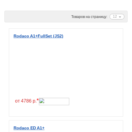
Ascenso
ATF
12
Товаров на страницу:
Atlander
Attar
Rodaco A1+FullSet (JS2)
Austone
Autogreen
Avatyre
Avon
Barez Tires
Bars
Barum
*
от 4786 р.
Bearway
Bestang
BFGoodrich
Rodaco ED A1+
BKT