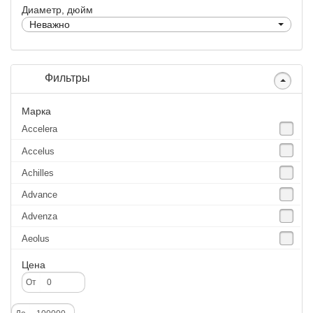
Диаметр, дюйм
Неважно
Фильтры
Марка
Accelera
Accelus
Achilles
Advance
Advenza
Aeolus
Agate
Цена
Agrica
От
Alliance