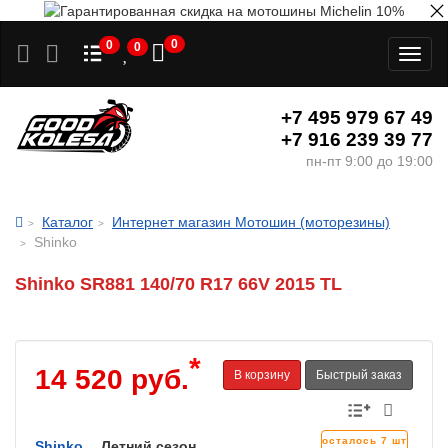
0
0
0
Toggl
naviga
+7 495 979 67 49
+7 916 239 39 77
пн-пт 9:00 до 19:00
Каталог
Интернет магазин Мотошин (моторезины)
Shinko
Shinko SR881 140/70 R17 66V 2015 TL
*
14 520 руб.
В корзину
Быстрый заказ
осталось 7 шт
Shinko
Летний сезон