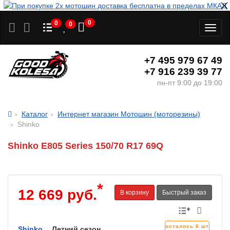
0
0
0
Toggl
naviga
+7 495 979 67 49
+7 916 239 39 77
пн-пт 9:00 до 19:00
Каталог
Интернет магазин Мотошин (моторезины)
Shinko
Shinko E805 Series 150/70 R17 69Q
*
12 669 руб.
В корзину
Быстрый заказ
осталось 6 шт
Shinko
Летний сезон