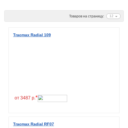
Ascenso
ATF
12
Товаров на страницу:
Atlander
Attar
Tracmax Radial 109
Austone
Autogreen
Avatyre
Avon
Barez Tires
Bars
Barum
*
от 3487 р.
Bearway
Bestang
BFGoodrich
Tracmax Radial RF07
BKT