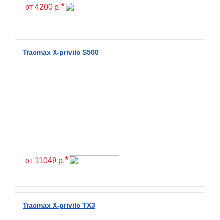
Hilo
*
от 4200 р.
Hoosier
HunterRoad
I Zen KW22
Tracmax X-privilo S500
Ikon
Ikon Tyres
Ilink
Imperial
Infinity
Interstate
JK Tyre
*
от 11049 р.
Joyroad
Kabat
Kapsen
Tracmax X-privilo TX3
Kavir Tire