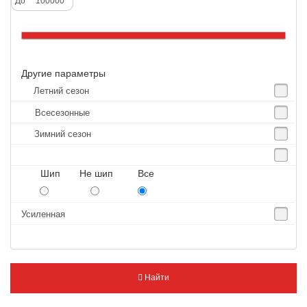
До
Altenzo
Altura
Amberstone
Другие параметры
Amtel
Летний сезон
Anjie
Всесезонные
Annaite
Зимний сезон
Antares
Aosen
Шип Не шип Все
Aoteli
Aplus
Усиленная
APT
Arivo
Armour
Найти
Armstrong