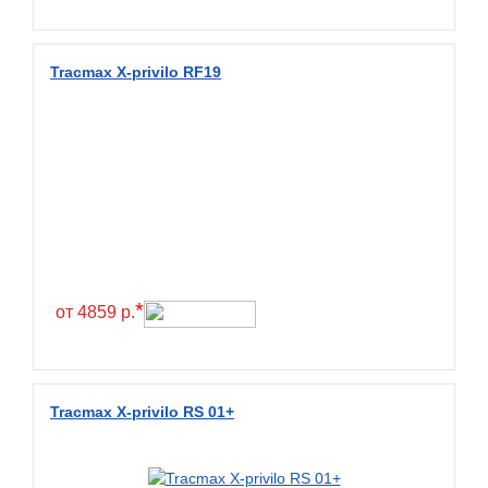
Fullrun
Galaxy
Tracmax X-privilo RF19
General
General Tire
Gislaved
Giti
Goform
Goldshield
GoldStone
*
от 4859 р.
Goodride
Goodtrip
Goodyear
Tracmax X-privilo RS 01+
Greckster
Green Dragon