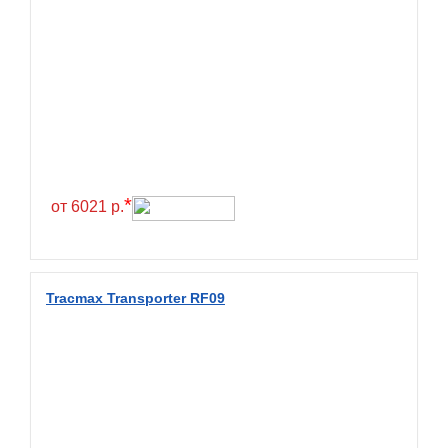
BlackHawk
Blacklion
Boto
Bridgestone
Cachland
Camso
*
от 6021 р.
Carlisle
Ceat
Centara
Tracmax Transporter RF09
Chaoyang
Comforser
Compasal
Composit
Constancy