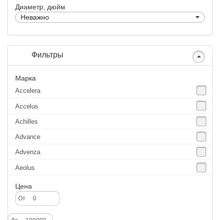
Диаметр, дюйм
Неважно
Фильтры
Марка
Accelera
Accelus
Achilles
Advance
Advenza
Aeolus
Agate
Цена
Agrica
От
Alliance