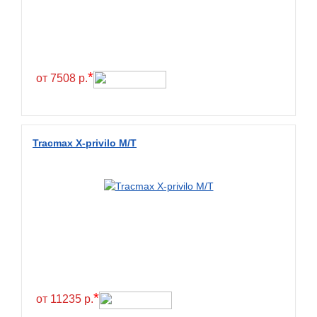
Exmile
Falken
Farride
Farroad
*
от 7508 р.
Federal
Fesite
Firemax
Tracmax X-privilo M/T
Firestone
Forceland
Forerunner
Formula
Fortune
Forza
Fronway
*
от 11235 р.
Fulda