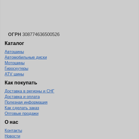
Landspider
Lanvigator
Lassa
Laufenn
ОГРН
308774636500526
Каталог
Leao
Автошины
Ling Long
Автомобильные диски
Long March
Мотошины
Гироскутеры
Longtraxx
ATV шины
Magnum
Как покупать
Доставка в регионы и СНГ
Marangoni
Доставка и оплата
Marcher
Полезная информация
Как сделать заказ
Marshal
Оптовые продажи
Massimo
О нас
Контакты
Mastercraft
Новости