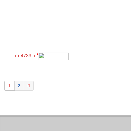
KELLY
Kenda
Kinforest
Kingboss
Kingnate
Kingstar
*
от 4733 р.
Kleber
Kormoran
Kpatos
1
2
Kumho
Kustone
Lande
Landrock
Landsail