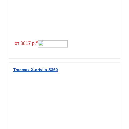
Greentrac
Gremax
Grenlander
Gri
Gripmax
*
от 8817 р.
GT Radial
GTK
Habilead
Tracmax X-privilo S360
Haida
Hankook
Headway
Henan
Hercules
Hifly