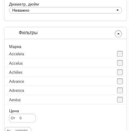
Диаметр, дюйм
Неважно
Фильтры
Марка
Accelera
Accelus
Achilles
Advance
Advenza
Aeolus
Agate
Цена
Agrica
От
Alliance