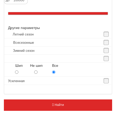
До
Altenzo
Altura
Amberstone
Другие параметры
Amtel
Летний сезон
Anjie
Всесезонные
Annaite
Зимний сезон
Antares
Aosen
Шип Не шип Все
Aoteli
Aplus
Усиленная
APT
Arivo
Armour
Найти
Armstrong