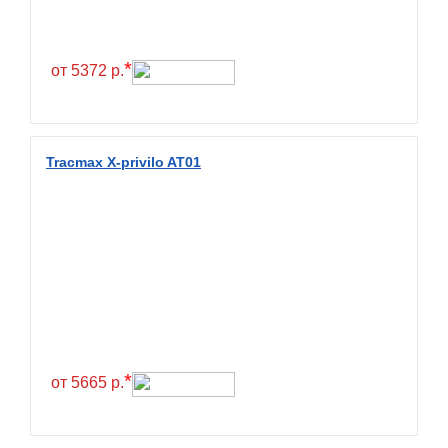
Continental
Contyre
*
от 5372 р.
Cooper
Cooper&Chengshan
Copartner
Tracmax X-privilo AT01
Cordiant
Crossleader
Crosswind
CST
Cultor
Deestone
Deli
*
от 5665 р.
Delinte
Delmax