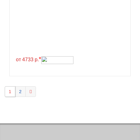
KELLY
Kenda
Kinforest
Kingboss
Kingnate
Kingstar
*
от 4733 р.
Kleber
Kormoran
Kpatos
1
2
Kumho
Kustone
Lande
Landrock
Landsail