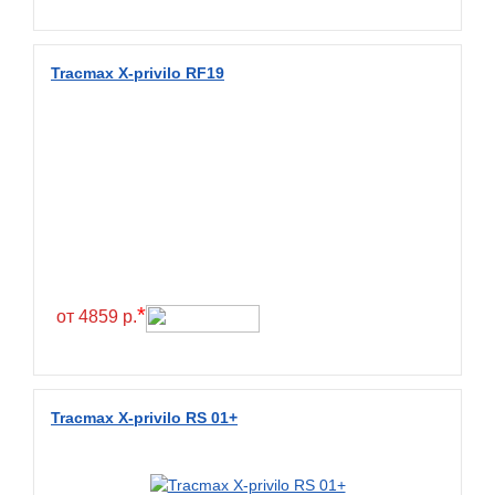
Fullrun
Galaxy
Tracmax X-privilo RF19
General
General Tire
Gislaved
Giti
Goform
Goldshield
GoldStone
*
от 4859 р.
Goodride
Goodtrip
Goodyear
Tracmax X-privilo RS 01+
Greckster
Green Dragon