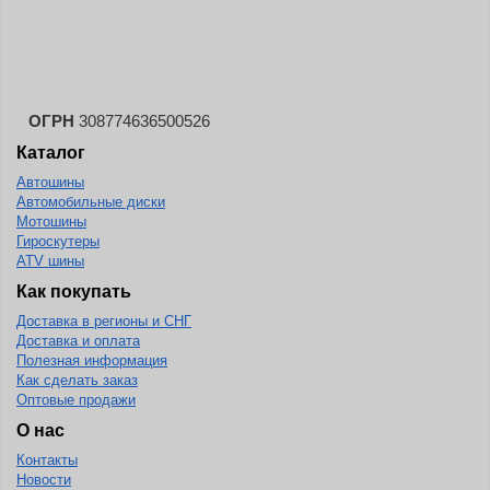
Landspider
Lanvigator
Lassa
Laufenn
ОГРН
308774636500526
Каталог
Leao
Автошины
Ling Long
Автомобильные диски
Long March
Мотошины
Гироскутеры
Longtraxx
ATV шины
Magnum
Как покупать
Доставка в регионы и СНГ
Marangoni
Доставка и оплата
Marcher
Полезная информация
Как сделать заказ
Marshal
Оптовые продажи
Massimo
О нас
Контакты
Mastercraft
Новости