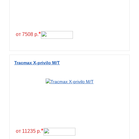
Exmile
Falken
Farride
Farroad
*
от 7508 р.
Federal
Fesite
Firemax
Tracmax X-privilo M/T
Firestone
Forceland
Forerunner
Formula
Fortune
Forza
Fronway
*
от 11235 р.
Fulda