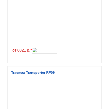
BlackHawk
Blacklion
Boto
Bridgestone
Cachland
Camso
*
от 6021 р.
Carlisle
Ceat
Centara
Tracmax Transporter RF09
Chaoyang
Comforser
Compasal
Composit
Constancy