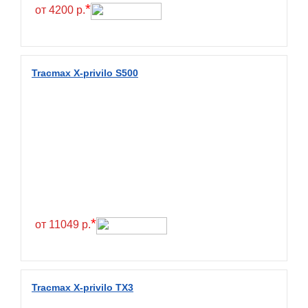
Hilo
*
от 4200 р.
Hoosier
HunterRoad
I Zen KW22
Tracmax X-privilo S500
Ikon
Ikon Tyres
Ilink
Imperial
Infinity
Interstate
JK Tyre
*
от 11049 р.
Joyroad
Kabat
Kapsen
Tracmax X-privilo TX3
Kavir Tire