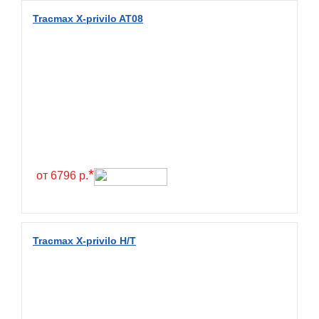
Diamondback
Tracmax X-privilo AT08
Distance
Dmack
Dongfeng
Double Coin
Double Star
Doupro
Drc
*
от 6796 р.
Dunlop
Duraturn
Dynamo
Tracmax X-privilo H/T
Emrald
Everest
Evergreen