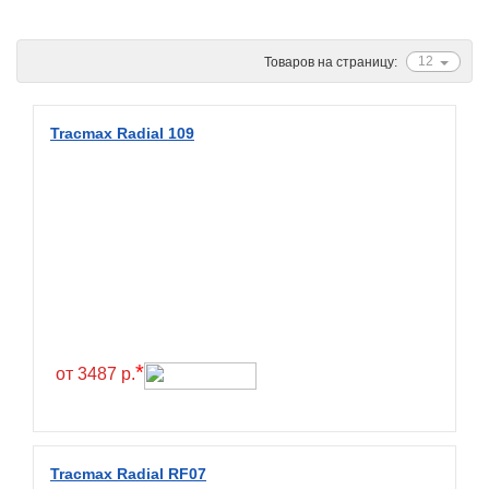
Ascenso
ATF
12
Товаров на страницу:
Atlander
Attar
Tracmax Radial 109
Austone
Autogreen
Avatyre
Avon
Barez Tires
Bars
Barum
*
от 3487 р.
Bearway
Bestang
BFGoodrich
Tracmax Radial RF07
BKT