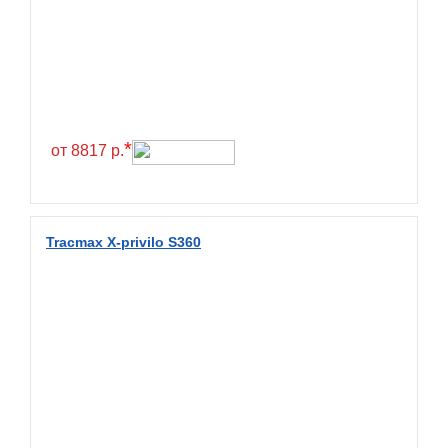
Greentrac
Gremax
Grenlander
Gri
Gripmax
*
от 8817 р.
GT Radial
GTK
Habilead
Tracmax X-privilo S360
Haida
Hankook
Headway
Henan
Hercules
Hifly