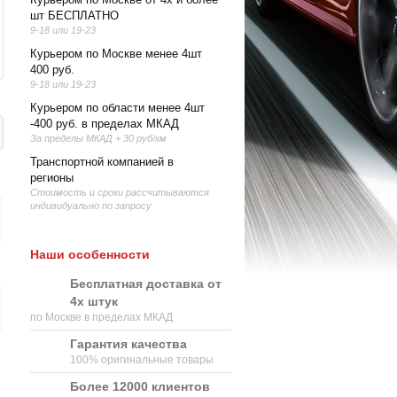
шт БЕСПЛАТНО
9-18 или 19-23
Курьером по Москве менее 4шт
400 руб.
9-18 или 19-23
Курьером по области менее 4шт
-400 руб. в пределах МКАД
За пределы МКАД + 30 руб/км
Транспортной компанией в
регионы
Стоимость и сроки рассчитываются
индивидуально по запросу
Наши особенности
Бесплатная доставка от
4х штук
по Москве в пределах МКАД
Гарантия качества
100% оригинальные товары
Более 12000 клиентов