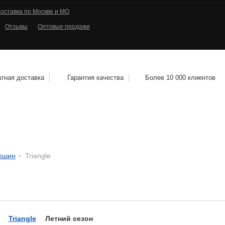
оставка по Москве и МО
Отзывы
Оптовые продажи
тная доставка
Гарантия качества
Более 10 000 клиентов
КОЛЕСНЫЕ ДИСКИ
МОТОШИНЫ
КВАДРО
тошин
Triangle
Triangle
Летний сезон