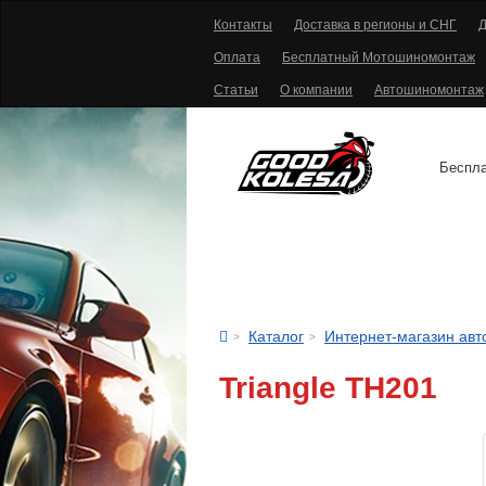
Контакты
Доставка в регионы и СНГ
Д
Оплата
Бесплатный Мотошиномонтаж
Статьи
О компании
Автошиномонтаж
Беспла
АВТОШИНЫ
Каталог
Интернет-магазин ав
Triangle TH201