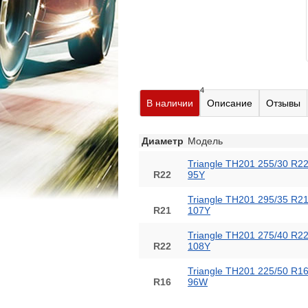
4
В наличии
Описание
Отзывы
Диаметр
Модель
Triangle TH201 255/30 R2
R22
95Y
Triangle TH201 295/35 R2
R21
107Y
Triangle TH201 275/40 R2
R22
108Y
Triangle TH201 225/50 R1
R16
96W