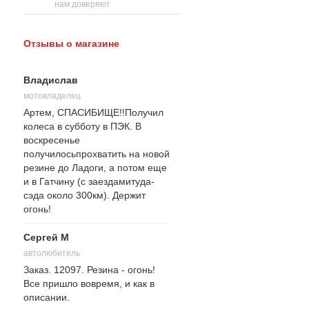
нам доверяют
Отзывы о магазине
Владислав
мотовладелец
Артем, СПАСИБИЩЕ!!Получил
колеса в субботу в ПЭК. В
воскресенье
получилосьпрохватить на новой
резине до Ладоги, а потом еще
и в Гатчину (с заездамитуда-
сэда около 300км). Держит
огонь!
Сергей М
автолюбитель
Заказ. 12097. Резина - огонь!
Все пришло вовремя, и как в
описании.