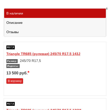
6
В наличии
Описание
Отзывы
R17,5
Triangle TR685 (рулевая) 245/70 R17.5 143J
245/70 R17,5
Размер:
Индексы:
*
13 500 руб.
В корзину
R17,5