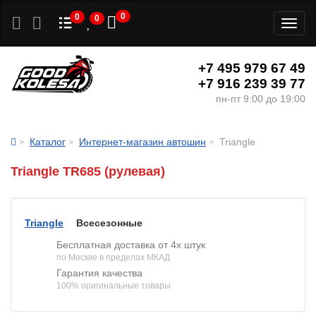
0
0
0
Toggl
naviga
+7 495 979 67 49
+7 916 239 39 77
пн-пт 9:00 до 19:00
Каталог
Интернет-магазин автошин
Triangle
Triangle TR685 (рулевая)
Triangle
Всесезонные
Бесплатная доставка от 4х штук
по Москве в пределах МКАД
Гарантия качества
100% оригинальные товары