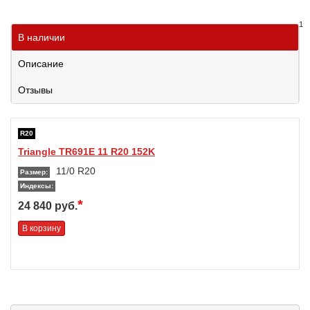
1
В наличии
Описание
Отзывы
R20
Triangle TR691E 11 R20 152K
11/0 R20
Размер:
Индексы:
*
24 840 руб.
В корзину