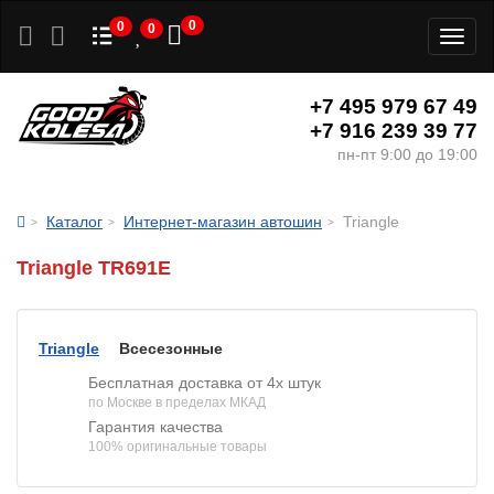
0
0
0
Toggl
naviga
+7 495 979 67 49
+7 916 239 39 77
пн-пт 9:00 до 19:00
Каталог
Интернет-магазин автошин
Triangle
Triangle TR691E
Triangle
Всесезонные
Бесплатная доставка от 4х штук
по Москве в пределах МКАД
Гарантия качества
100% оригинальные товары