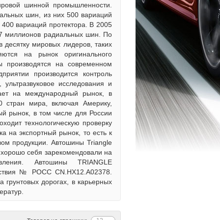
ировой шинной промышленности.
иальных шин, из них 500 вариаций
 400 вариаций протектора. В 2005
 7 миллионов радиальных шин. По
 в десятку мировых лидеров, таких
ляются на рынок оригинального
ны производятся на современном
дприятии производится контроль
, ультразвуковое исследования и
кает на международный рынок, в
0 стран мира, включая Америку,
ый рынок, в том числе для России
роходит технологическую проверку
ка на экспортный рынок, то есть к
ом продукции. Автошины Triangle
е хорошо себя зарекомендовали на
овления. Автошины TRIANGLE
тствия № РОСС CN.HX12.А02378.
а грунтовых дорогах, в карьерных
ератур.