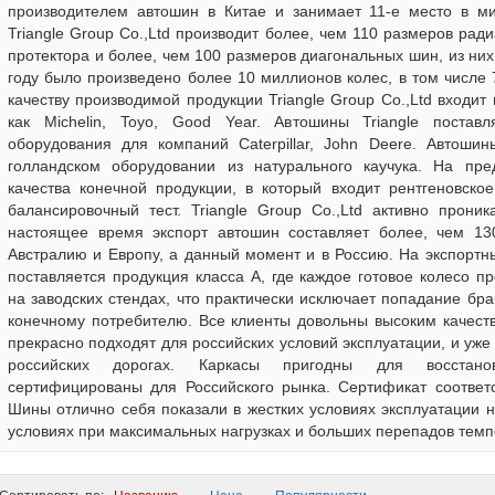
производителем автошин в Китае и занимает 11-е место в м
Triangle Group Co.,Ltd производит более, чем 110 размеров рад
протектора и более, чем 100 размеров диагональных шин, из них
году было произведено более 10 миллионов колес, в том числе
качеству производимой продукции Triangle Group Co.,Ltd входит
как Michelin, Toyo, Good Year. Автошины Triangle постав
оборудования для компаний Caterpillar, John Deere. Автоши
голландском оборудовании из натурального каучука. На пре
качества конечной продукции, в который входит рентгеновское
балансировочный тест. Triangle Group Co.,Ltd активно прони
настоящее время экспорт автошин составляет более, чем 13
Австралию и Европу, а данный момент и в Россию. На экспортн
поставляется продукция класса А, где каждое готовое колесо п
на заводских стендах, что практически исключает попадание бра
конечному потребителю. Все клиенты довольны высоким качеств
прекрасно подходят для российских условий эксплуатации, и уж
российских дорогах. Каркасы пригодны для восстан
сертифицированы для Российского рынка. Сертификат соотве
Шины отлично себя показали в жестких условиях эксплуатации н
условиях при максимальных нагрузках и больших перепадов темп