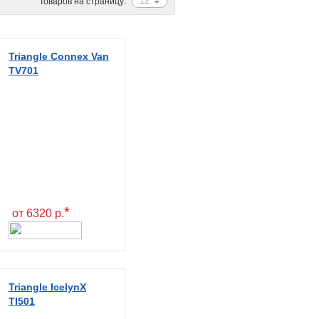
12
Товаров на страницу:
Triangle Connex Van
TV701
*
от 6320 р.
Triangle IcelynX
TI501