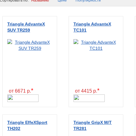
ортировать по:
Названию
Цене
Популярности
Triangle AdvanteX
Triangle AdvanteX
SUV TR259
TC101
*
*
от 6671 р.
от 4415 р.
Triangle EffeXSport
Triangle GripX M/T
TH202
TR281