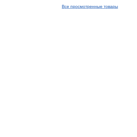
APT
Все просмотренные товары
Arivo
Armour
Armstrong
Ascenso
ATF
Atlander
Attar
Austone
Autogreen
Avatyre
Avon
Barez Tires
Bars
Barum