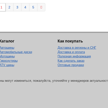
1
2
3
4
5
Каталог
Как покупать
Автошины
Доставка в регионы и СНГ
Автомобильные диски
Доставка и оплата
Мотошины
Полезная информация
Гироскутеры
Как сделать заказ
ATV шины
Оптовые продажи
ны могут измениться, пожалуйста, уточняйте у менеджеров актуальност