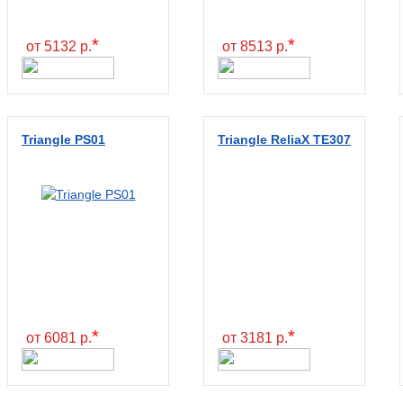
*
*
от 5132 р.
от 8513 р.
Triangle PS01
Triangle ReliaX TE307
*
*
от 6081 р.
от 3181 р.