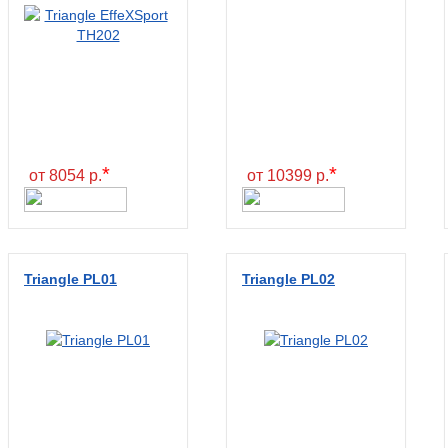
*
*
от 8054 р.
от 10399 р.
Triangle PL01
Triangle PL02