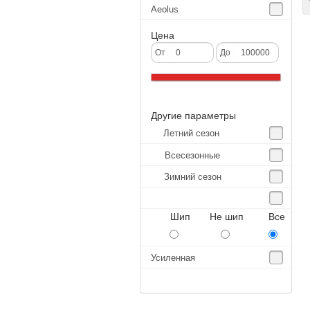
С
Aeolus
Agate
Цена
Agrica
От
До
Alliance
Altenzo
Другие параметры
Altura
Летний сезон
Amberstone
Всесезонные
Amtel
Зимний сезон
Anjie
Annaite
Шип Не шип Все
Antares
Aosen
Усиленная
Aoteli
Aplus