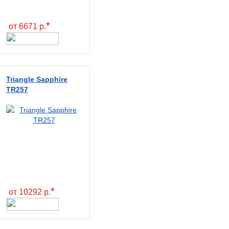
*
от 6671 р.
Triangle Sapphire
TR257
*
от 10292 р.