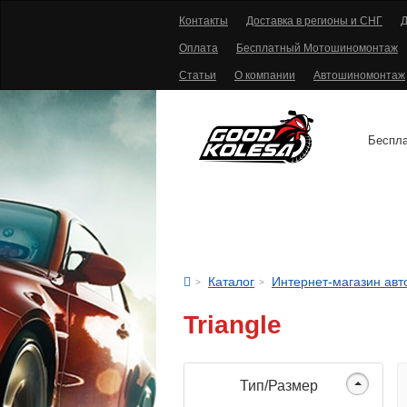
Контакты
Доставка в регионы и СНГ
Д
Оплата
Бесплатный Мотошиномонтаж
Статьи
О компании
Автошиномонтаж
Беспла
АВТОШИНЫ
Каталог
Интернет-магазин ав
Triangle
Тип/Размер