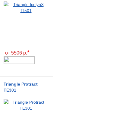
*
от 5506 р.
Triangle Protract
TE301