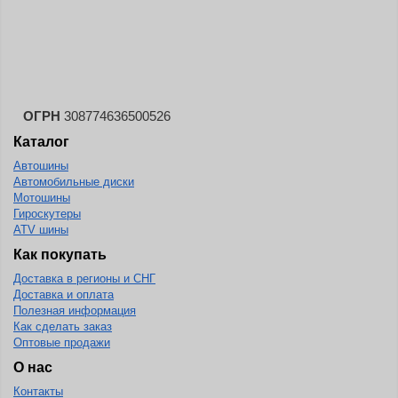
Landspider
Lanvigator
Lassa
Laufenn
ОГРН
308774636500526
Leao
Каталог
Ling Long
Автошины
Long March
Автомобильные диски
Мотошины
Longtraxx
Гироскутеры
ATV шины
Magnum
Как покупать
Marangoni
Доставка в регионы и СНГ
Marcher
Доставка и оплата
Полезная информация
Marshal
Как сделать заказ
Оптовые продажи
Massimo
О нас
Mastercraft
Контакты