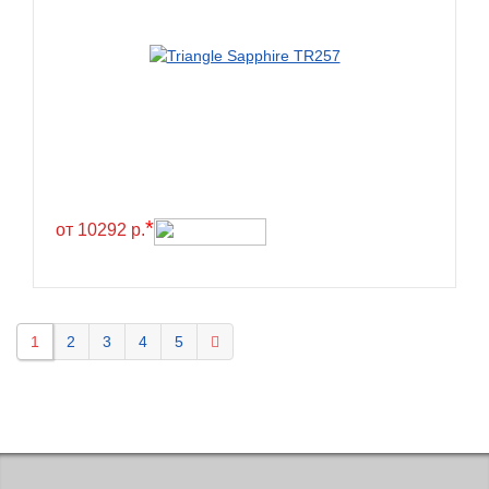
KELLY
Kenda
Kinforest
Kingboss
Kingnate
Kingstar
*
от 10292 р.
Kleber
Kormoran
Kpatos
Kumho
1
2
3
4
5
Kustone
Lande
Landrock
Landsail