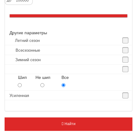
До
Altenzo
Altura
Amberstone
Другие параметры
Amtel
Летний сезон
Anjie
Всесезонные
Annaite
Зимний сезон
Antares
Aosen
Шип Не шип Все
Aoteli
Aplus
Усиленная
APT
Arivo
Armour
Найти
Armstrong