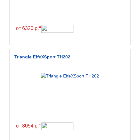
Continental
Contyre
Cooper
*
от 6320 р.
Cooper&Chengshan
Copartner
Cordiant
Triangle EffeXSport TH202
Crossleader
Crosswind
CST
Cultor
Deestone
Deli
Delinte
*
от 8054 р.
Delmax