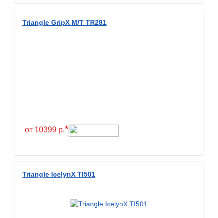
Diamondback
Distance
Triangle GripX M/T TR281
Dmack
Dongfeng
Double Coin
Double Star
Doupro
Drc
Dunlop
*
от 10399 р.
Duraturn
Dynamo
Emrald
Triangle IcelynX TI501
Everest
Evergreen