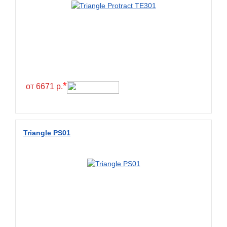
Greentrac
Gremax
Grenlander
Gri
Gripmax
*
GT Radial
от 6671 р.
GTK
Habilead
Triangle PS01
Haida
Hankook
Headway
Henan
Hercules
Hifly