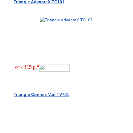
Triangle AdvanteX TC101
BlackHawk
Blacklion
Boto
Bridgestone
Cachland
Camso
Carlisle
*
от 4415 р.
Ceat
Centara
Chaoyang
Triangle Connex Van TV701
Comforser
Compasal
Composit
Constancy