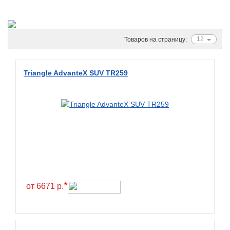
Ascenso
ATF
Atlander
12
Товаров на страницу:
Attar
Austone
Triangle AdvanteX SUV TR259
Autogreen
Avatyre
Avon
Barez Tires
Bars
Barum
Bearway
*
от 6671 р.
Bestang
BFGoodrich
BKT