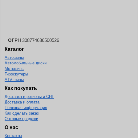
Landspider
Lanvigator
Lassa
Laufenn
ОГРН
308774636500526
Leao
Каталог
Ling Long
Автошины
Long March
Автомобильные диски
Мотошины
Longtraxx
Гироскутеры
ATV шины
Magnum
Как покупать
Marangoni
Доставка в регионы и СНГ
Marcher
Доставка и оплата
Полезная информация
Marshal
Как сделать заказ
Оптовые продажи
Massimo
О нас
Mastercraft
Контакты