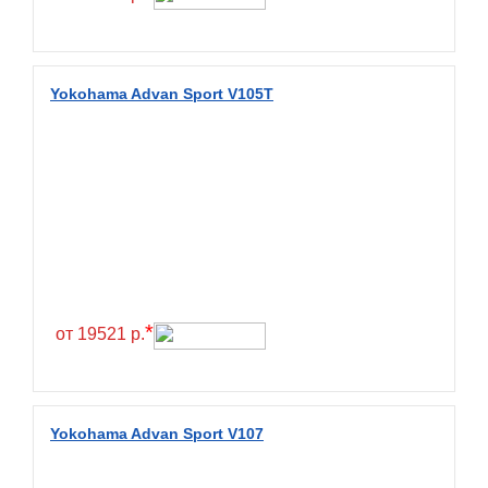
Fullrun
Galaxy
General
Yokohama Advan Sport V105T
General Tire
Gislaved
Giti
Goform
Goldshield
GoldStone
*
Goodride
от 19521 р.
Goodtrip
Goodyear
Yokohama Advan Sport V107
Greckster
Green Dragon