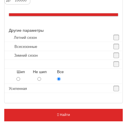
До
Altenzo
Altura
Amberstone
Другие параметры
Amtel
Летний сезон
Anjie
Всесезонные
Annaite
Зимний сезон
Antares
Aosen
Шип Не шип Все
Aoteli
Aplus
Усиленная
APT
Arivo
Armour
Найти
Armstrong