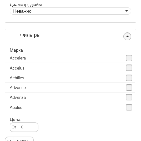
Диаметр, дюйм
Неважно
Фильтры
Марка
Accelera
Accelus
Achilles
Advance
Advenza
Aeolus
Agate
Цена
Agrica
От
Alliance