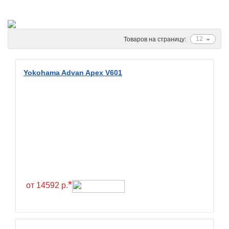
Ascenso
ATF
Atlander
12
Товаров на страницу:
Attar
Austone
Yokohama Advan Apex V601
Autogreen
Avatyre
Avon
Barez Tires
Bars
Barum
Bearway
*
от 14592 р.
Bestang
BFGoodrich
BKT