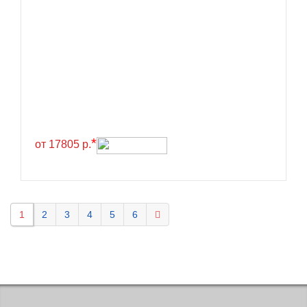
KELLY
Kenda
Kinforest
Kingboss
Kingnate
Kingstar
*
от 17805 р.
Kleber
Kormoran
Kpatos
Kumho
1
2
3
4
5
6
Kustone
Lande
Landrock
Landsail