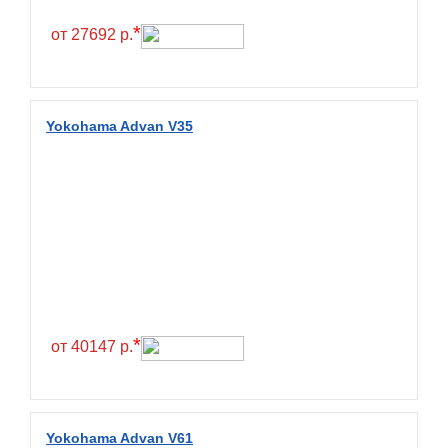
Hilo
*
от 27692 р.
Hoosier
HunterRoad
I Zen KW22
Yokohama Advan V35
Ikon
Ikon Tyres
Ilink
Imperial
Infinity
Interstate
JK Tyre
*
от 40147 р.
Joyroad
Kabat
Kapsen
Yokohama Advan V61
Kavir Tire