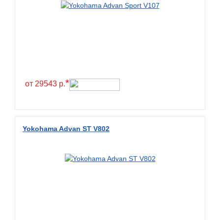
Greentrac
Gremax
Grenlander
Gri
Gripmax
*
GT Radial
от 29543 р.
GTK
Habilead
Yokohama Advan ST V802
Haida
Hankook
Headway
Henan
Hercules
Hifly