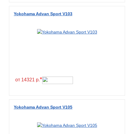
Diamondback
Distance
Yokohama Advan Sport V103
Dmack
Dongfeng
Double Coin
Double Star
Doupro
Drc
Dunlop
*
от 14321 р.
Duraturn
Dynamo
Emrald
Yokohama Advan Sport V105
Everest
Evergreen