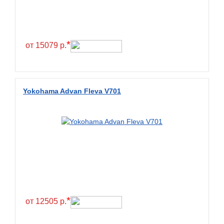
Continental
Contyre
Cooper
*
от 15079 р.
Cooper&Chengshan
Copartner
Cordiant
Yokohama Advan Fleva V701
Crossleader
Crosswind
CST
Cultor
Deestone
Deli
Delinte
*
от 12505 р.
Delmax