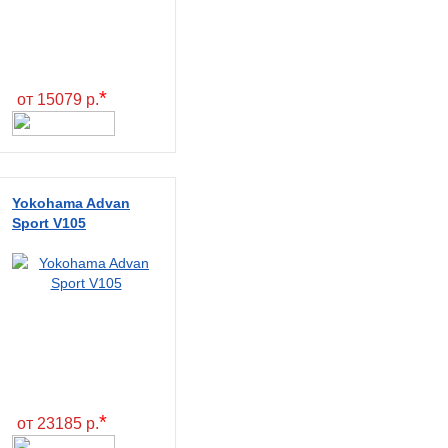
*
от 15079 р.
Yokohama Advan
Sport V105
*
от 23185 р.