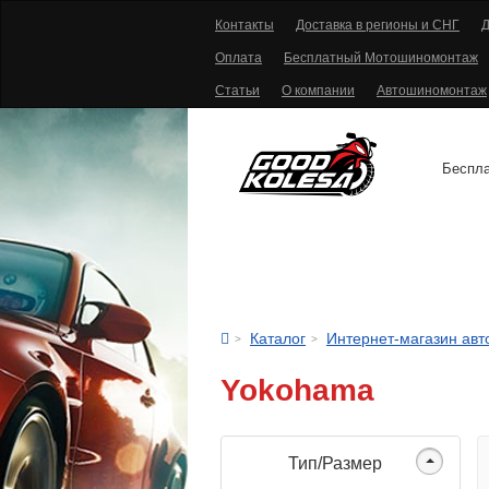
Контакты
Доставка в регионы и СНГ
Д
Оплата
Бесплатный Мотошиномонтаж
Статьи
О компании
Автошиномонтаж
Беспла
АВТОШИНЫ
Каталог
Интернет-магазин ав
Yokohama
Тип/Размер