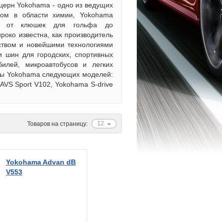
церн Yokohama - одно из ведущих
ом в области химии, Yokohama
ию: от клюшек для гольфа до
ко известна, как производитель
ством и новейшими технологиями
и шин для городских, спортивных
билей, микроавтобусов и легких
шины Yokohama следующих моделей:
 AVS Sport V102, Yokohama S-drive
12
Товаров на страницу:
Yokohama Advan dB
V553