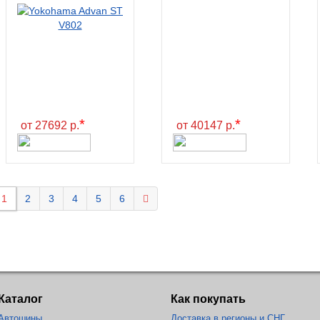
*
*
от 27692 р.
от 40147 р.
1
2
3
4
5
6
Каталог
Как покупать
Автошины
Доставка в регионы и СНГ