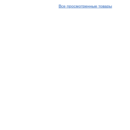
APT
Все просмотренные товары
Arivo
Armour
Armstrong
Ascenso
ATF
Atlander
Attar
Austone
Autogreen
Avatyre
Avon
Barez Tires
Bars
Barum