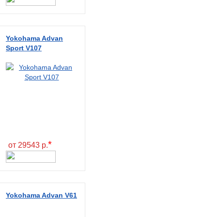
Yokohama Advan
Sport V107
*
от 29543 р.
Yokohama Advan V61