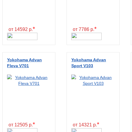
*
*
от 14592 р.
от 7786 р.
Yokohama Advan
Yokohama Advan
Fleva V701
Sport V103
*
*
от 12505 р.
от 14321 р.