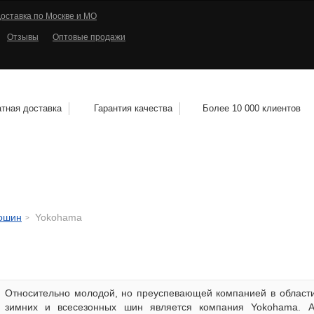
оставка по Москве и МО
Отзывы
Оптовые продажи
тная доставка
Гарантия качества
Более 10 000 клиентов
КОЛЕСНЫЕ ДИСКИ
МОТОШИНЫ
КВАДРО
тошин
Yokohama
Относительно молодой, но преуспевающей компанией в области
зимних и всесезонных шин является компания Yokohama. А