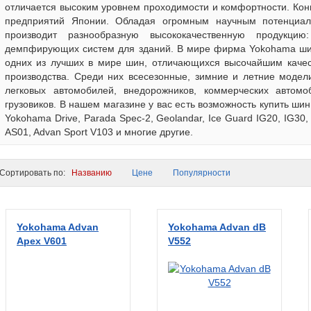
отличается высоким уровнем проходимости и комфортности. Кон
предприятий Японии. Обладая огромным научным потенциал
производит разнообразную высококачественную продукц
демпфирующих систем для зданий. В мире фирма Yokohama широ
одних из лучших в мире шин, отличающихся высочайшим каче
производства. Среди них всесезонные, зимние и летние модел
легковых автомобилей, внедорожников, коммерческих автомо
грузовиков. В нашем магазине у вас есть возможность купить 
Yokohama Drive, Parada Spec-2, Geolandar, Ice Guard IG20, IG30,
AS01, Advan Sport V103 и многие другие.
ортировать по:
Названию
Цене
Популярности
Yokohama Advan
Yokohama Advan dB
Apex V601
V552