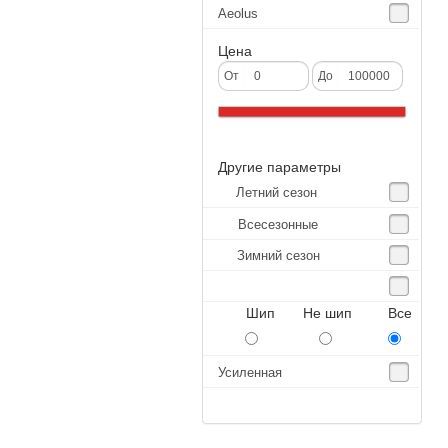
Aeolus
Agate
Цена
Agrica
От
До
Alliance
Altenzo
Другие параметры
Altura
Летний сезон
Amberstone
Всесезонные
Amtel
Зимний сезон
Anjie
Annaite
Шип Не шип Все
Antares
Aosen
Усиленная
Aoteli
Aplus