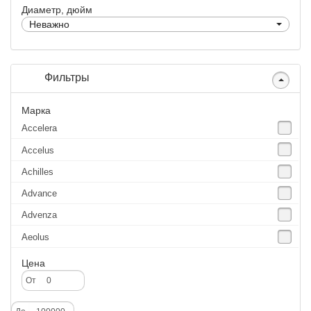
Диаметр, дюйм
Неважно
Фильтры
Марка
Accelera
Accelus
Achilles
Advance
Advenza
Aeolus
Agate
Цена
Agrica
От
Alliance