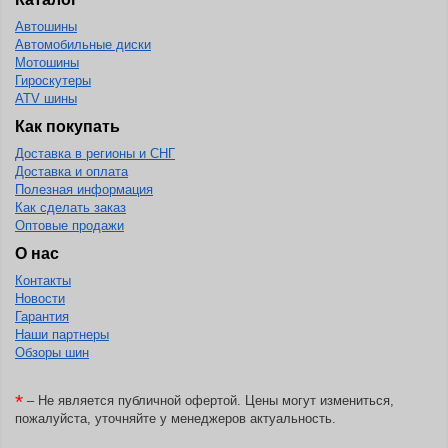
Автошины
BlackHawk
Автомобильные диски
Blacklion
Мотошины
Гироскутеры
Boto
ATV шины
Bridgestone
Как покупать
Доставка в регионы и СНГ
Cachland
Доставка и оплата
Camso
Полезная информация
Как сделать заказ
Carlisle
Оптовые продажи
Ceat
О нас
Контакты
Centara
Новости
Chaoyang
Гарантия
Наши партнеры
Comforser
Обзоры шин
Compasal
*
– Не является публичной офертой. Цены могут измениться,
Composit
пожалуйста, уточняйте у менеджеров актуальность.
Constancy