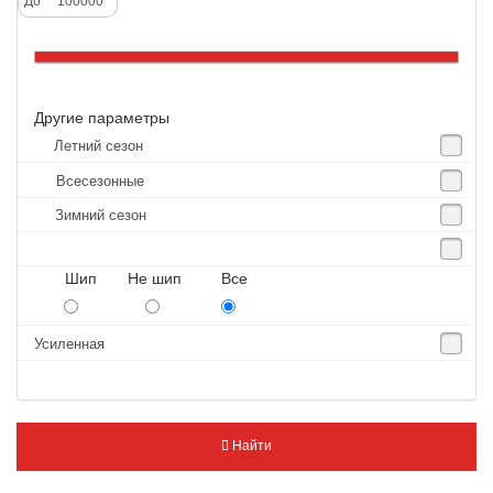
До
Altenzo
Altura
Amberstone
Другие параметры
Amtel
Летний сезон
Anjie
Всесезонные
Annaite
Зимний сезон
Antares
Aosen
Шип Не шип Все
Aoteli
Aplus
Усиленная
APT
Arivo
Armour
Найти
Armstrong