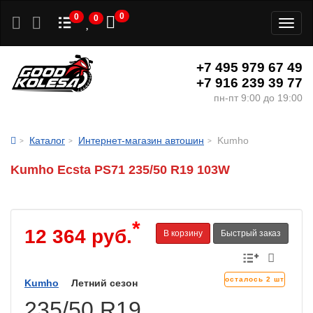
0
0
0
Toggl
naviga
+7 495 979 67 49
+7 916 239 39 77
пн-пт 9:00 до 19:00
Каталог
Интернет-магазин автошин
Kumho
Kumho Ecsta PS71 235/50 R19 103W
*
12 364 руб.
В корзину
Быстрый заказ
осталось 2 шт
Kumho
Летний сезон
235/50 R19