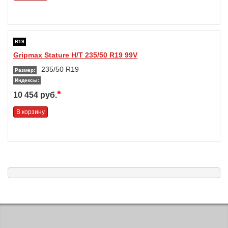
R19
Gripmax Stature H/T 235/50 R19 99V
235/50 R19
Размер:
Индексы:
*
10 454 руб.
В корзину